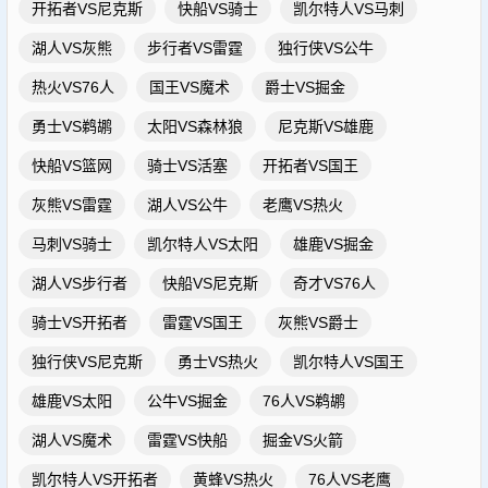
开拓者VS尼克斯
快船VS骑士
凯尔特人VS马刺
湖人VS灰熊
步行者VS雷霆
独行侠VS公牛
热火VS76人
国王VS魔术
爵士VS掘金
勇士VS鹈鹕
太阳VS森林狼
尼克斯VS雄鹿
快船VS篮网
骑士VS活塞
开拓者VS国王
灰熊VS雷霆
湖人VS公牛
老鹰VS热火
马刺VS骑士
凯尔特人VS太阳
雄鹿VS掘金
湖人VS步行者
快船VS尼克斯
奇才VS76人
骑士VS开拓者
雷霆VS国王
灰熊VS爵士
独行侠VS尼克斯
勇士VS热火
凯尔特人VS国王
雄鹿VS太阳
公牛VS掘金
76人VS鹈鹕
湖人VS魔术
雷霆VS快船
掘金VS火箭
凯尔特人VS开拓者
黄蜂VS热火
76人VS老鹰