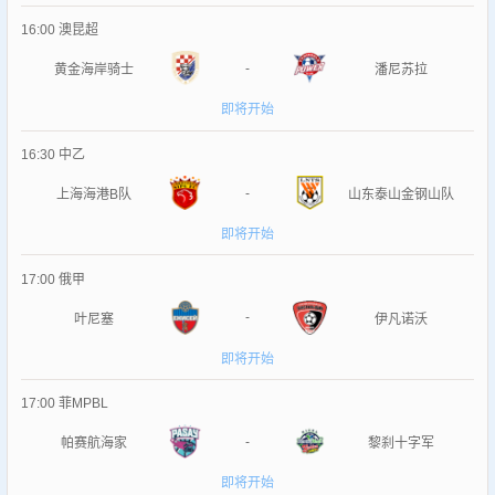
16:00
澳昆超
-
黄金海岸骑士
潘尼苏拉
即将开始
16:30
中乙
-
上海海港B队
山东泰山金钢山队
即将开始
17:00
俄甲
-
叶尼塞
伊凡诺沃
即将开始
17:00
菲MPBL
-
帕赛航海家
黎刹十字军
即将开始