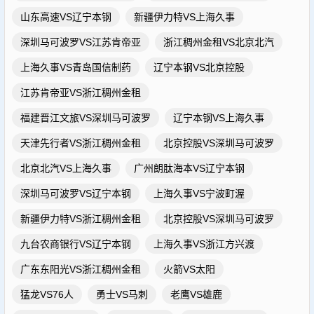
山东高速VS辽宁本钢
新疆伊力特VS上海久事
深圳马可波罗VS江苏肯帝亚
浙江稠州金租VS北京北汽
上海久事VS青岛国信制药
辽宁本钢VS北京控股
江苏肯帝亚VS浙江稠州金租
福建晋江文旅VS深圳马可波罗
辽宁本钢VS上海久事
天津先行者VS浙江稠州金租
北京控股VS深圳马可波罗
北京北汽VS上海久事
广州朗肽海本VS辽宁本钢
深圳马可波罗VS辽宁本钢
上海久事VS宁波町渥
新疆伊力特VS浙江稠州金租
北京控股VS深圳马可波罗
九台农商银行VS辽宁本钢
上海久事VS浙江方兴渡
广东东阳光VS浙江稠州金租
火箭VS太阳
猛龙VS76人
勇士VS马刺
老鹰VS雄鹿