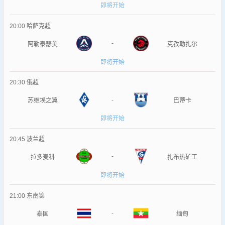
即将开始
20:00
哈萨克超
-
阿勒泰瑟美
克孜勒扎尔
即将开始
20:30
俄超
-
苏维埃之翼
巴蒂卡
即将开始
20:45
波兰超
-
拉多麦科
扎布热矿工
即将开始
21:00
东南锦
-
泰国
缅甸