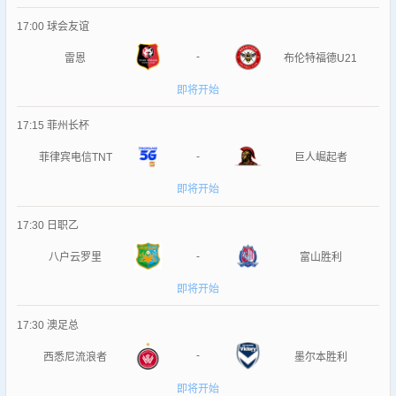
17:00
球会友谊
-
雷恩
布伦特福德U21
即将开始
17:15
菲州长杯
-
菲律宾电信TNT
巨人崛起者
即将开始
17:30
日职乙
-
八户云罗里
富山胜利
即将开始
17:30
澳足总
-
西悉尼流浪者
墨尔本胜利
即将开始