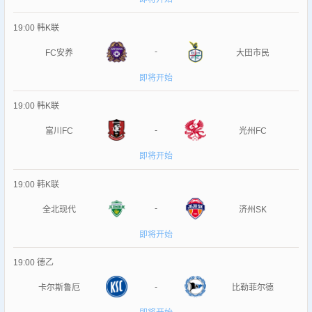
19:00
韩K联
-
FC安养
大田市民
即将开始
19:00
韩K联
-
富川FC
光州FC
即将开始
19:00
韩K联
-
全北现代
济州SK
即将开始
19:00
德乙
-
卡尔斯鲁厄
比勒菲尔德