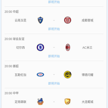
即将开始
20:00
中超
-
云南玉昆
成都蓉城
即将开始
20:00
球会友谊
-
切尔西
AC米兰
即将开始
20:00
挪超
-
瓦勒伦加
博德闪耀
即将开始
20:00
中甲
-
定南赣联
大连鲲城