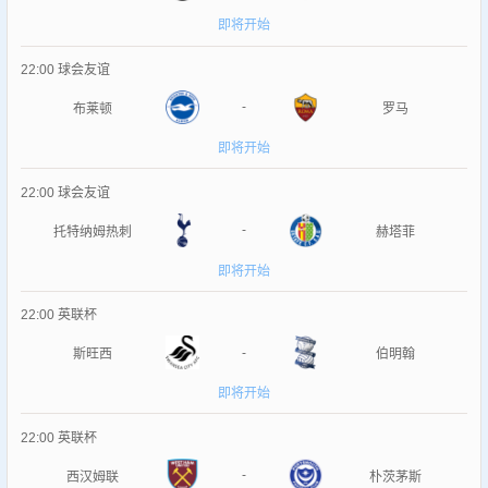
即将开始
22:00
球会友谊
-
布莱顿
罗马
即将开始
22:00
球会友谊
-
托特纳姆热刺
赫塔菲
即将开始
22:00
英联杯
-
斯旺西
伯明翰
即将开始
22:00
英联杯
-
西汉姆联
朴茨茅斯