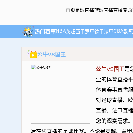
首页
足球直播
篮球直播
直播专题
NBA
CBA
热门赛事
英超
西甲
意甲
德甲
法甲
欧冠
公牛VS国王
公牛VS国王
是
业的体育直播
体育赛事直播服
对足球直播、
直播、法甲直
您的观赛需求。
清在线直播的足球比赛。不论是英超、意甲