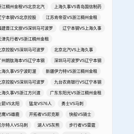
浙江稠州金租VS北京北汽
上海久事VS青岛国信制药
辽宁本钢VS北京控股
江苏肯帝亚VS浙江稠州金租
福建晋江文旅VS深圳马可波罗
辽宁本钢VS上海久事
天津先行者VS浙江稠州金租
北京控股VS深圳马可波罗
北京北汽VS上海久事
广州朗肽海本VS辽宁本钢
深圳马可波罗VS辽宁本钢
上海久事VS宁波町渥
新疆伊力特VS浙江稠州金租
北京控股VS深圳马可波罗
九台农商银行VS辽宁本钢
上海久事VS浙江方兴渡
广东东阳光VS浙江稠州金租
火箭VS太阳
猛龙VS76人
勇士VS马刺
老鹰VS雄鹿
开拓者VS尼克斯
快船VS骑士
凯尔特人VS马刺
湖人VS灰熊
步行者VS雷霆