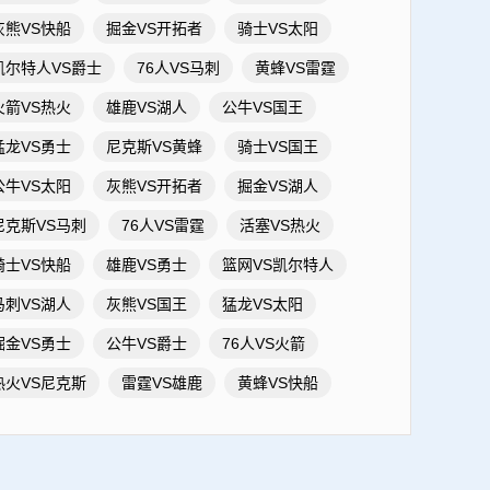
灰熊VS快船
掘金VS开拓者
骑士VS太阳
凯尔特人VS爵士
76人VS马刺
黄蜂VS雷霆
火箭VS热火
雄鹿VS湖人
公牛VS国王
猛龙VS勇士
尼克斯VS黄蜂
骑士VS国王
公牛VS太阳
灰熊VS开拓者
掘金VS湖人
尼克斯VS马刺
76人VS雷霆
活塞VS热火
骑士VS快船
雄鹿VS勇士
篮网VS凯尔特人
马刺VS湖人
灰熊VS国王
猛龙VS太阳
掘金VS勇士
公牛VS爵士
76人VS火箭
热火VS尼克斯
雷霆VS雄鹿
黄蜂VS快船