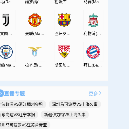
皇马(RealMadrid)
维罗纳(HellasVeronaF.C.)
勒沃库森(Leverkusen)
马赛(Marseille)
尤文图斯(JuventusF.C.)
曼联(ManUtdFC)
巴萨罗那(Barcelona)
利物浦(Liverpool)
曼城(ManCity)
拉齐奥(S.S.Lazio)
斯图加特(Vfb)
拜仁(Bayern)
直播专题
更多
宁波町渥VS浙江稠州金租
深圳马可波罗VS上海久事
山东高速VS辽宁本钢
新疆伊力特VS上海久事
深圳马可波罗VS江苏肯帝亚