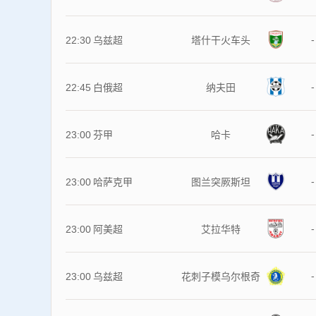
-
22:30
乌兹超
塔什干火车头
-
22:45
白俄超
纳夫田
-
23:00
芬甲
哈卡
-
23:00
哈萨克甲
图兰突厥斯坦
-
23:00
阿美超
艾拉华特
-
23:00
乌兹超
花刺子模乌尔根奇