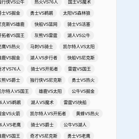
独行侠VS公牛
热火VS76人
国王VS魔术
爵士VS掘金
勇士VS鹈鹕
太阳VS森林狼
尼克斯VS雄鹿
快船VS篮网
骑士VS活塞
开拓者VS国王
灰熊VS雷霆
湖人VS公牛
老鹰VS热火
马刺VS骑士
凯尔特人VS太阳
雄鹿VS掘金
湖人VS步行者
快船VS尼克斯
奇才VS76人
骑士VS开拓者
雷霆VS国王
灰熊VS爵士
独行侠VS尼克斯
勇士VS热火
凯尔特人VS国王
雄鹿VS太阳
公牛VS掘金
76人VS鹈鹕
湖人VS魔术
雷霆VS快船
掘金VS火箭
凯尔特人VS开拓者
黄蜂VS热火
76人VS老鹰
骑士VS爵士
公牛VS湖人
雄鹿VS国王
奇才VS尼克斯
勇士VS老鹰