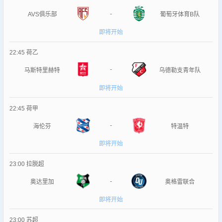
-
AVS俱乐部
葡萄牙体育B队
即将开始
22:45
荷乙
-
马斯特里赫特
乌德勒支青年队
即将开始
22:45
荷甲
-
海伦芬
特温特
即将开始
23:00
拉脱超
-
奥达里加
奥格雷联合
即将开始
23:00
苏超