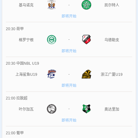
-
基马诺克
凯尔特人
即将开始
20:30
荷甲
-
格罗宁根
乌德勒支
即将开始
20:30
中国NBL U19
-
上海鲨鱼U19
浙江广厦U19
即将开始
21:00
拉脱超
-
叶尔加瓦
奥达里加
即将开始
21:00
葡甲