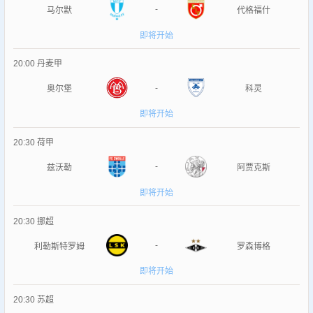
-
马尔默
代格福什
即将开始
20:00
丹麦甲
-
奥尔堡
科灵
即将开始
20:30
荷甲
-
兹沃勒
阿贾克斯
即将开始
20:30
挪超
-
利勒斯特罗姆
罗森博格
即将开始
20:30
苏超