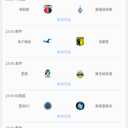
-
维勒斯
基辅迪纳摩
即将开始
23:00
挪甲
-
海于格松
诺霍斯
即将开始
23:00
奥甲
-
里德
维也纳快速
即将开始
23:00
拉脱超
-
里加FC
奥格雷联合
即将开始