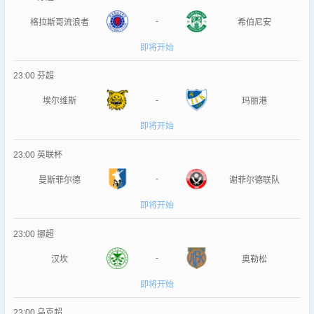
-
格拉斯哥流浪者
希伯尼安
即将开始
23:00
芬超
-
埃尔维斯
玛丽港
即将开始
23:00
英联杯
-
曼斯菲尔德
谢菲尔德联队
即将开始
23:00
挪超
-
汉坎
奥勒松
即将开始
23:00
乌克超