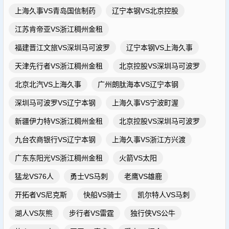
上海久事VS青岛国信制药
辽宁本钢VS北京控股
江苏肯帝亚VS浙江稠州金租
福建晋江文旅VS深圳马可波罗
辽宁本钢VS上海久事
天津先行者VS浙江稠州金租
北京控股VS深圳马可波罗
北京北汽VS上海久事
广州朗肽海本VS辽宁本钢
深圳马可波罗VS辽宁本钢
上海久事VS宁波町渥
新疆伊力特VS浙江稠州金租
北京控股VS深圳马可波罗
九台农商银行VS辽宁本钢
上海久事VS浙江方兴渡
广东东阳光VS浙江稠州金租
火箭VS太阳
猛龙VS76人
勇士VS马刺
老鹰VS雄鹿
开拓者VS尼克斯
快船VS骑士
凯尔特人VS马刺
湖人VS灰熊
步行者VS雷霆
独行侠VS公牛