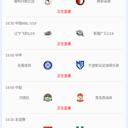
-
鹿特丹斯巴达
费耶诺德
正在直播
18:30
中国NBL U19
-
辽宁飞豹U19
新疆广汇U19
正在直播
19:00
中甲
-
无锡吴钩
宁波职业足球俱乐部
正在直播
19:00
中超
-
河南队
青岛西海岸
正在直播
19:30
友谊赛