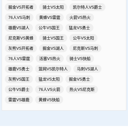
掘金VS开拓者
骑士VS太阳
凯尔特人VS爵士
76人VS马刺
黄蜂VS雷霆
火箭VS热火
雄鹿VS湖人
公牛VS国王
猛龙VS勇士
尼克斯VS黄蜂
骑士VS国王
公牛VS太阳
灰熊VS开拓者
掘金VS湖人
尼克斯VS马刺
76人VS雷霆
活塞VS热火
骑士VS快船
雄鹿VS勇士
篮网VS凯尔特人
马刺VS湖人
灰熊VS国王
猛龙VS太阳
掘金VS勇士
公牛VS爵士
76人VS火箭
热火VS尼克斯
雷霆VS雄鹿
黄蜂VS快船