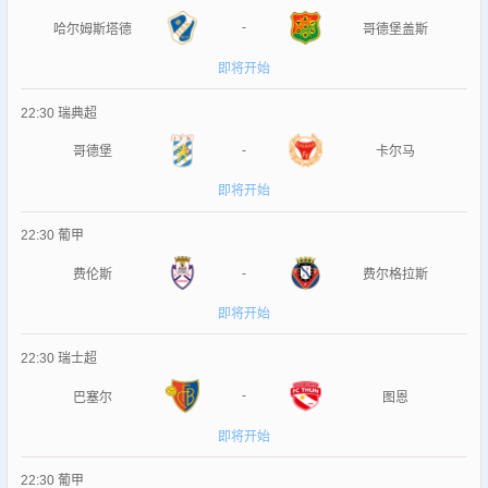
-
哈尔姆斯塔德
哥德堡盖斯
即将开始
22:30
瑞典超
-
哥德堡
卡尔马
即将开始
22:30
葡甲
-
费伦斯
费尔格拉斯
即将开始
22:30
瑞士超
-
巴塞尔
图恩
即将开始
22:30
葡甲