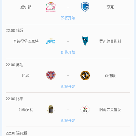
-
威尔郡
亨克
即将开始
22:00
俄超
-
圣彼得堡泽尼特
罗迪纳莫斯科
即将开始
22:00
苏超
-
哈茨
邓迪联
即将开始
22:00
比甲
-
沙勒罗瓦
旧海弗莱鲁汶
即将开始
22:30
瑞典超