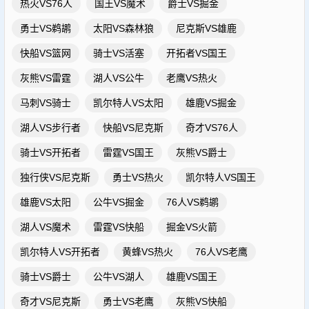
热火VS76人
国王VS魔术
爵士VS掘金
勇士VS鹈鹕
太阳VS森林狼
尼克斯VS雄鹿
快船VS篮网
骑士VS活塞
开拓者VS国王
灰熊VS雷霆
湖人VS公牛
老鹰VS热火
马刺VS骑士
凯尔特人VS太阳
雄鹿VS掘金
湖人VS步行者
快船VS尼克斯
奇才VS76人
骑士VS开拓者
雷霆VS国王
灰熊VS爵士
独行侠VS尼克斯
勇士VS热火
凯尔特人VS国王
雄鹿VS太阳
公牛VS掘金
76人VS鹈鹕
湖人VS魔术
雷霆VS快船
掘金VS火箭
凯尔特人VS开拓者
黄蜂VS热火
76人VS老鹰
骑士VS爵士
公牛VS湖人
雄鹿VS国王
奇才VS尼克斯
勇士VS老鹰
灰熊VS快船