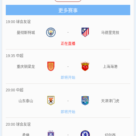
场精彩的比赛。 除了直播服务，
勇士VS热火
还为您提供足球录
像、欧洲杯录像、五大联赛录像回放等体育比赛的录像回放服
更多赛事
务。这意味着，即使您错过了某场比赛的直播，也可以随时通
19:00
球会友谊
过我们的平台回顾比赛精彩瞬间；我们还提供比赛视频、集锦
等内容，让您随时随地畅享体育盛宴。 总而言之，
勇士VS热火
-
曼彻斯特城
马德里竞技
致力于为您带来最优质、最便捷的体育赛事观看体验；无论您
正在直播
是NBA迷还是足球爱好者，我们都能满足您的观赛需求，让您
尽情享受体育的魅力。选择
勇士VS热火
，就是选择了与全球体
19:35
中超
育爱好者一同分享激情的机会！
-
重庆铜梁龙
上海海港
即将开始
20:00
中超
-
山东泰山
天津津门虎
即将开始
20:00
球会友谊
-
柔佛
切尔西