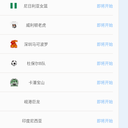
尼日利亚女篮
即将开始
威利顿老虎
即将开始
深圳马可波罗
即将开始
杜保尔B队
即将开始
卡潘宝山
即将开始
岘港巨龙
即将开始
印度尼西亚
即将开始