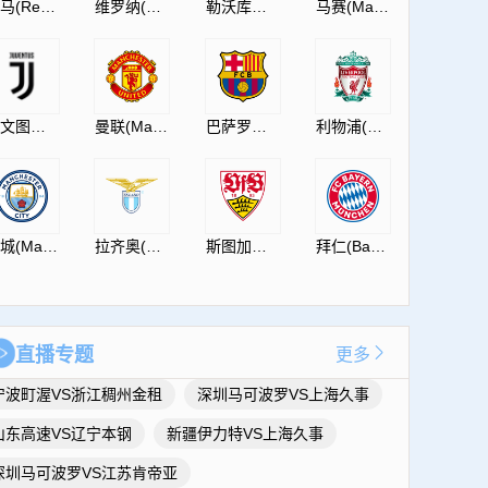
皇马(RealMadrid)
维罗纳(HellasVeronaF.C.)
勒沃库森(Leverkusen)
马赛(Marseille)
尤文图斯(JuventusF.C.)
曼联(ManUtdFC)
巴萨罗那(Barcelona)
利物浦(Liverpool)
曼城(ManCity)
拉齐奥(S.S.Lazio)
斯图加特(Vfb)
拜仁(Bayern)
直播专题
更多
宁波町渥VS浙江稠州金租
深圳马可波罗VS上海久事
山东高速VS辽宁本钢
新疆伊力特VS上海久事
深圳马可波罗VS江苏肯帝亚