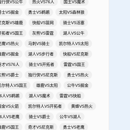
独行侠VS公牛
热火VS76人
国王VS魔术
爵士VS掘金
勇士VS鹈鹕
太阳VS森林狼
尼克斯VS雄鹿
快船VS篮网
骑士VS活塞
开拓者VS国王
灰熊VS雷霆
湖人VS公牛
老鹰VS热火
马刺VS骑士
凯尔特人VS太阳
雄鹿VS掘金
湖人VS步行者
快船VS尼克斯
奇才VS76人
骑士VS开拓者
雷霆VS国王
灰熊VS爵士
独行侠VS尼克斯
勇士VS热火
凯尔特人VS国王
雄鹿VS太阳
公牛VS掘金
76人VS鹈鹕
湖人VS魔术
雷霆VS快船
掘金VS火箭
凯尔特人VS开拓者
黄蜂VS热火
76人VS老鹰
骑士VS爵士
公牛VS湖人
雄鹿VS国王
奇才VS尼克斯
勇士VS老鹰