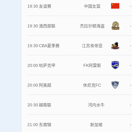
-
19:30
友谊赛
中国女篮
-
19:30
澳西部联
杰拉尔顿海盗
-
19:30
CBA夏季赛
江苏肯帝亚
-
20:00
哈萨克甲
FK阿雷斯
-
20:00
阿美超
休尼克FC
-
20:30
越南联
河内水牛
-
21:00
东南锦
新加坡