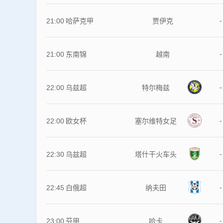
-
21:00
哈萨克甲
贾伊克
-
21:00
东南锦
越南
-
22:00
乌兹超
特尔梅兹
-
22:00
欧女杯
塞尔维特女足
-
22:30
乌兹超
塔什干火车头
-
22:45
白俄超
纳夫田
-
23:00
芬甲
哈卡