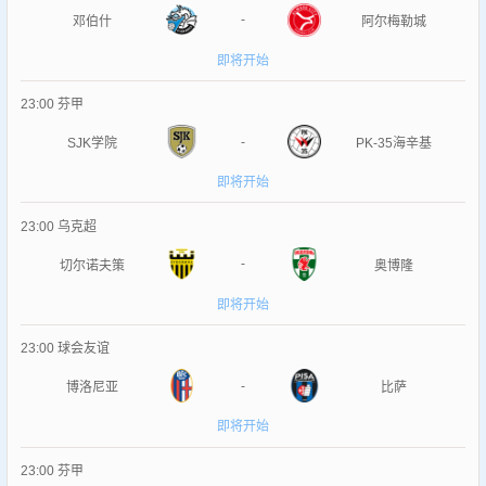
-
邓伯什
阿尔梅勒城
即将开始
23:00
芬甲
-
SJK学院
PK-35海辛基
即将开始
23:00
乌克超
-
切尔诺夫策
奥博隆
即将开始
23:00
球会友谊
-
博洛尼亚
比萨
即将开始
23:00
芬甲