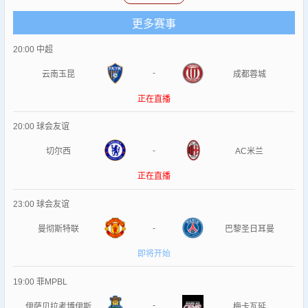
确保您不会错过任何一场精彩的比赛。 除了直播服务，
上海久
事VS宁波町渥
还为您提供足球录像、欧洲杯录像、五大联赛录
更多赛事
像回放等体育比赛的录像回放服务。这意味着，即使您错过了
20:00
中超
某场比赛的直播，也可以随时通过我们的平台回顾比赛精彩瞬
间；我们还提供比赛视频、集锦等内容，让您随时随地畅享体
-
云南玉昆
成都蓉城
育盛宴。 总而言之，
上海久事VS宁波町渥
致力于为您带来最优
正在直播
质、最便捷的体育赛事观看体验；无论您是NBA迷还是足球爱
好者，我们都能满足您的观赛需求，让您尽情享受体育的魅
20:00
球会友谊
力。选择
上海久事VS宁波町渥
，就是选择了与全球体育爱好者
-
切尔西
AC米兰
一同分享激情的机会！
正在直播
23:00
球会友谊
-
曼彻斯特联
巴黎圣日耳曼
即将开始
19:00
菲MPBL
-
伊萨贝拉考博伊斯
梅卡瓦延