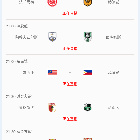
-
法兰克福
赫尔城
正在直播
21:00
拉脱超
-
陶格夫匹尔斯
图库姆斯
正在直播
21:00
东南锦
-
马来西亚
菲律宾
正在直播
21:30
球会友谊
-
奥格斯堡
萨索洛
正在直播
21:30
球会友谊