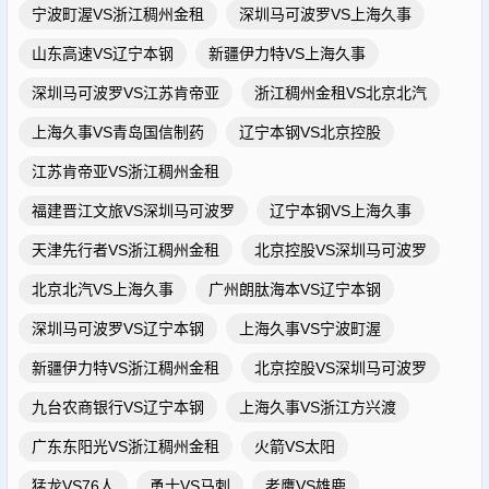
宁波町渥VS浙江稠州金租
深圳马可波罗VS上海久事
山东高速VS辽宁本钢
新疆伊力特VS上海久事
深圳马可波罗VS江苏肯帝亚
浙江稠州金租VS北京北汽
上海久事VS青岛国信制药
辽宁本钢VS北京控股
江苏肯帝亚VS浙江稠州金租
福建晋江文旅VS深圳马可波罗
辽宁本钢VS上海久事
天津先行者VS浙江稠州金租
北京控股VS深圳马可波罗
北京北汽VS上海久事
广州朗肽海本VS辽宁本钢
深圳马可波罗VS辽宁本钢
上海久事VS宁波町渥
新疆伊力特VS浙江稠州金租
北京控股VS深圳马可波罗
九台农商银行VS辽宁本钢
上海久事VS浙江方兴渡
广东东阳光VS浙江稠州金租
火箭VS太阳
猛龙VS76人
勇士VS马刺
老鹰VS雄鹿