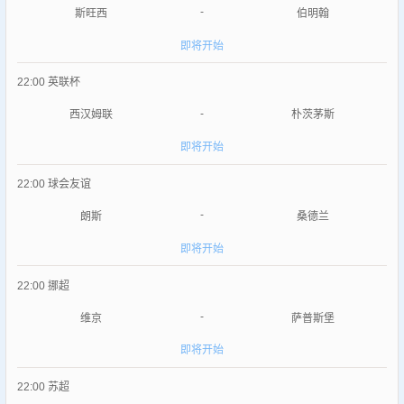
-
斯旺西
伯明翰
即将开始
22:00
英联杯
-
西汉姆联
朴茨茅斯
即将开始
22:00
球会友谊
-
朗斯
桑德兰
即将开始
22:00
挪超
-
维京
萨普斯堡
即将开始
22:00
苏超