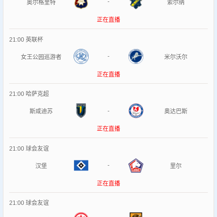
-
奥尔格里特
索尔纳
正在直播
21:00
英联杯
-
女王公园巡游者
米尔沃尔
正在直播
21:00
哈萨克超
-
斯咸迪苏
奥达巴斯
正在直播
21:00
球会友谊
-
汉堡
里尔
正在直播
21:00
球会友谊