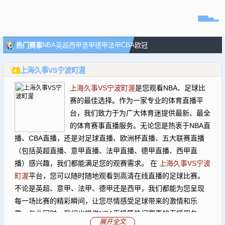
页
NBA
CBA
热门赛事
英超
西甲
意甲
德甲
法甲
欧冠
直播
上海久事VS宁波町渥
直播
上海久事VS宁波町渥
是您观看NBA、足球比
专题
赛的最佳选择。作为一家专业的体育直播平
球队
台，我们致力于为广大体育迷提供最新、最全
的体育赛事直播服务。无论您是热衷于NBA直
播、CBA直播，还是对足球直播、欧洲杯直播、五大联赛直播
（包括英超直播、意甲直播、法甲直播、德甲直播、西甲直
播）感兴趣，我们都能满足您的观赛需求。 在
上海久事VS宁波
町渥
平台，您可以随时随地观看到高清在线直播的足球比赛。
不论是英超、意甲、法甲、德甲还是西甲，我们都能为您呈现
每一场比赛的精彩瞬间，让您尽情感受足球带来的激情和乐
趣，与此同时，我们也提供NBA直播等热门赛事的直播服务，
展开全文