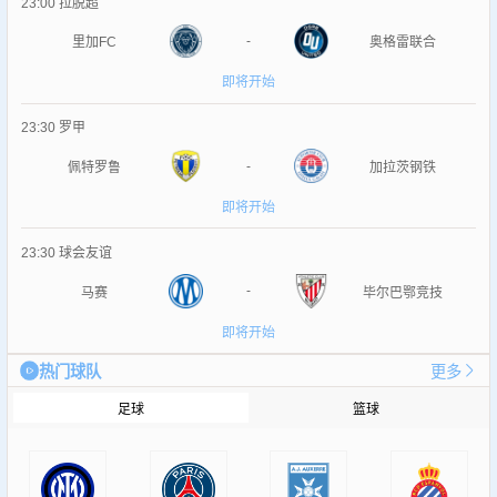
23:00
拉脱超
-
里加FC
奥格雷联合
即将开始
23:30
罗甲
-
佩特罗鲁
加拉茨钢铁
即将开始
23:30
球会友谊
-
马赛
毕尔巴鄂竞技
即将开始
热门球队
更多
足球
篮球