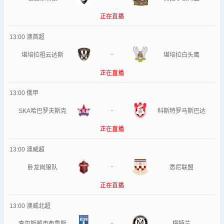
正在直播
13:00
澳首超
-
堪培拉祖云达斯
堪培拉白头鹰
正在直播
13:00
俄甲
-
SKA哈巴罗夫斯克
科斯特罗马斯巴达
正在直播
13:00
澳威超
-
卧龙岗狼队
悉尼联盟
正在直播
13:00
澳威北超
-
查尔斯顿市布鲁斯
梅特兰