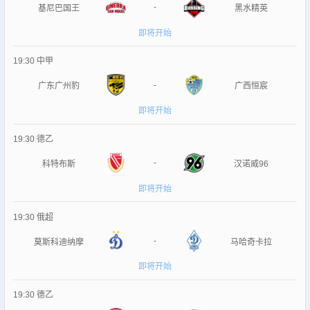
-
基尼巴国王
黑水精英
即将开始
19:30
中甲
-
广东广州豹
广西恒宸
即将开始
19:30
德乙
-
科特布斯
汉诺威96
即将开始
19:30
俄超
-
莫斯科迪纳摩
马哈奇卡拉
即将开始
19:30
德乙