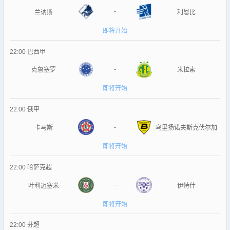
-
兰讷斯
利恩比
即将开始
22:00
巴西甲
-
克鲁塞罗
米拉索
即将开始
22:00
俄甲
-
卡马斯
乌里扬诺夫斯克伏尔加
即将开始
22:00
哈萨克超
-
叶利迈塞米
伊特什
即将开始
22:00
芬超