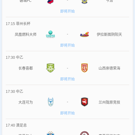
-
磐城FC
今治
即将开始
17:15
菲州长杯
-
凤凰燃料大师
伊拉斯图阴阳天
即将开始
17:30
中乙
-
长春喜都
山西崇德荣海
即将开始
17:30
中乙
-
大连可为
兰州陇原竞技
即将开始
17:40
澳足总