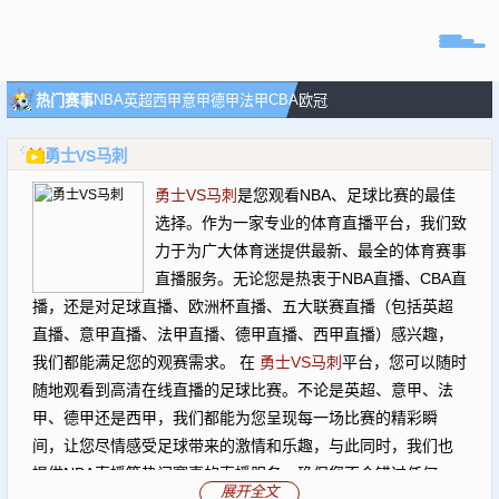
页
NBA
CBA
热门赛事
英超
西甲
意甲
德甲
法甲
欧冠
直播
勇士VS马刺
直播
勇士VS马刺
是您观看NBA、足球比赛的最佳
专题
选择。作为一家专业的体育直播平台，我们致
球队
力于为广大体育迷提供最新、最全的体育赛事
直播服务。无论您是热衷于NBA直播、CBA直
播，还是对足球直播、欧洲杯直播、五大联赛直播（包括英超
直播、意甲直播、法甲直播、德甲直播、西甲直播）感兴趣，
我们都能满足您的观赛需求。 在
勇士VS马刺
平台，您可以随时
随地观看到高清在线直播的足球比赛。不论是英超、意甲、法
甲、德甲还是西甲，我们都能为您呈现每一场比赛的精彩瞬
间，让您尽情感受足球带来的激情和乐趣，与此同时，我们也
提供NBA直播等热门赛事的直播服务，确保您不会错过任何一
展开全文