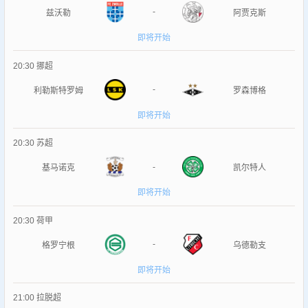
-
兹沃勒
阿贾克斯
即将开始
20:30
挪超
-
利勒斯特罗姆
罗森博格
即将开始
20:30
苏超
-
基马诺克
凯尔特人
即将开始
20:30
荷甲
-
格罗宁根
乌德勒支
即将开始
21:00
拉脱超