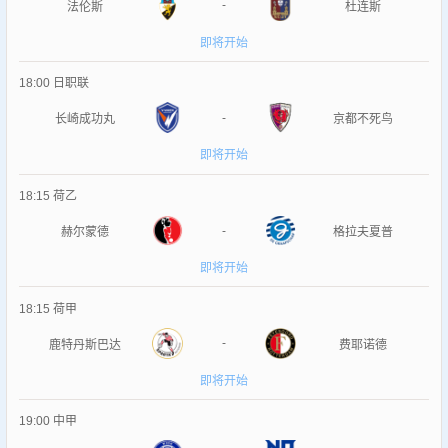
-
法伦斯
杜连斯
即将开始
18:00
日职联
-
长崎成功丸
京都不死鸟
即将开始
18:15
荷乙
-
赫尔蒙德
格拉夫夏普
即将开始
18:15
荷甲
-
鹿特丹斯巴达
费耶诺德
即将开始
19:00
中甲