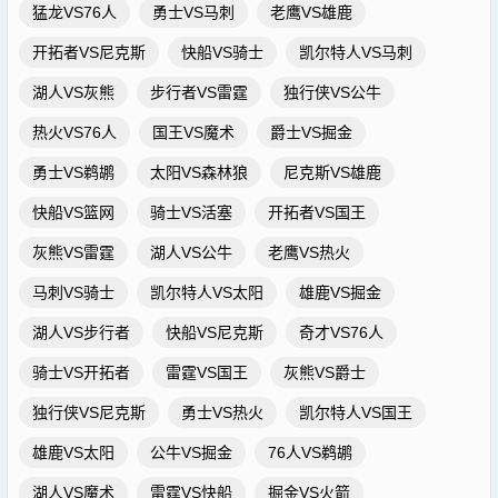
猛龙VS76人
勇士VS马刺
老鹰VS雄鹿
开拓者VS尼克斯
快船VS骑士
凯尔特人VS马刺
湖人VS灰熊
步行者VS雷霆
独行侠VS公牛
热火VS76人
国王VS魔术
爵士VS掘金
勇士VS鹈鹕
太阳VS森林狼
尼克斯VS雄鹿
快船VS篮网
骑士VS活塞
开拓者VS国王
灰熊VS雷霆
湖人VS公牛
老鹰VS热火
马刺VS骑士
凯尔特人VS太阳
雄鹿VS掘金
湖人VS步行者
快船VS尼克斯
奇才VS76人
骑士VS开拓者
雷霆VS国王
灰熊VS爵士
独行侠VS尼克斯
勇士VS热火
凯尔特人VS国王
雄鹿VS太阳
公牛VS掘金
76人VS鹈鹕
湖人VS魔术
雷霆VS快船
掘金VS火箭