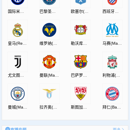
国际米兰(InternazionaleMilano)
巴黎圣日耳曼(PSG)
欧塞尔(AJAuxerre)
西班牙人(RCDEspanyol)
皇马(RealMadrid)
维罗纳(HellasVeronaF.C.)
勒沃库森(Leverkusen)
马赛(Marseille)
尤文图斯(JuventusF.C.)
曼联(ManUtdFC)
巴萨罗那(Barcelona)
利物浦(Liverpool)
曼城(ManCity)
拉齐奥(S.S.Lazio)
斯图加特(Vfb)
拜仁(Bayern)
直播专题
更多