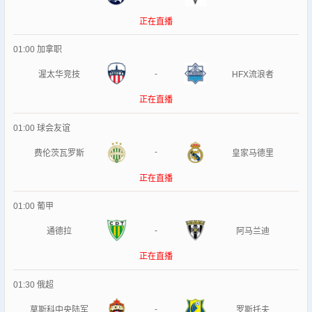
正在直播
01:00
加拿职
-
渥太华竞技
HFX流浪者
正在直播
01:00
球会友谊
-
费伦茨瓦罗斯
皇家马德里
正在直播
01:00
葡甲
-
通德拉
阿马兰迪
正在直播
01:30
俄超
-
莫斯科中央陆军
罗斯托夫