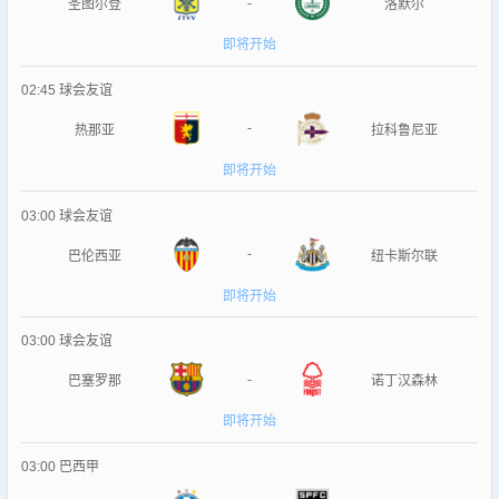
-
圣图尔登
洛默尔
即将开始
02:45
球会友谊
-
热那亚
拉科鲁尼亚
即将开始
03:00
球会友谊
-
巴伦西亚
纽卡斯尔联
即将开始
03:00
球会友谊
-
巴塞罗那
诺丁汉森林
即将开始
03:00
巴西甲