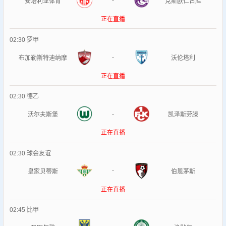
-
安塔利亚体育
克斯欧仁古库
正在直播
02:30
罗甲
-
布加勒斯特迪纳摩
沃伦塔利
正在直播
02:30
德乙
-
沃尔夫斯堡
凯泽斯劳滕
正在直播
02:30
球会友谊
-
皇家贝蒂斯
伯恩茅斯
正在直播
02:45
比甲