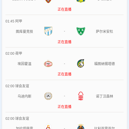
正在直播
01:45
阿甲
-
图库曼竞技
萨尔米安杜
正在直播
02:00
荷甲
-
埃因霍温
福图纳锡塔德
正在直播
02:00
球会友谊
-
乌迪内斯
诺丁汉森林
正在直播
02:00
球会友谊
-
加拉塔萨雷
比利亚雷亚尔