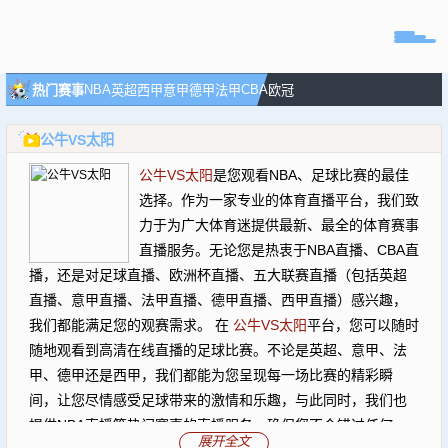
页
NBA
CBA
热门赛事
英超
西甲
意甲
德甲
法甲
欧冠
直播
公牛VS太阳
直播
公牛VS太阳
是您观看NBA、足球比赛的最佳
专题
选择。作为一家专业的体育直播平台，我们致
球队
力于为广大体育迷提供最新、最全的体育赛事
直播服务。无论您是热衷于NBA直播、CBA直
播，还是对足球直播、欧洲杯直播、五大联赛直播（包括英超
直播、意甲直播、法甲直播、德甲直播、西甲直播）感兴趣，
我们都能满足您的观赛需求。 在
公牛VS太阳
平台，您可以随时
随地观看到高清在线直播的足球比赛。不论是英超、意甲、法
甲、德甲还是西甲，我们都能为您呈现每一场比赛的精彩瞬
间，让您尽情感受足球带来的激情和乐趣，与此同时，我们也
提供NBA直播等热门赛事的直播服务，确保您不会错过任何一
展开全文