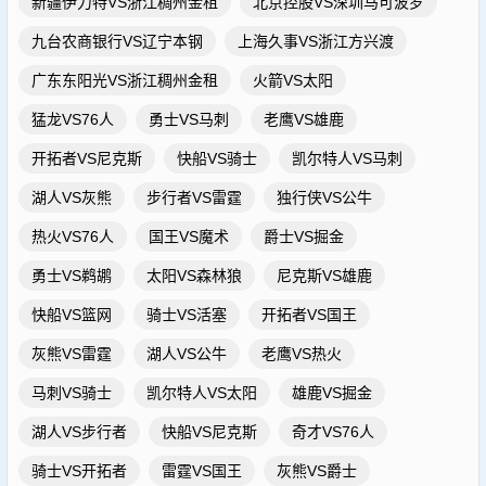
新疆伊力特VS浙江稠州金租
北京控股VS深圳马可波罗
九台农商银行VS辽宁本钢
上海久事VS浙江方兴渡
广东东阳光VS浙江稠州金租
火箭VS太阳
猛龙VS76人
勇士VS马刺
老鹰VS雄鹿
开拓者VS尼克斯
快船VS骑士
凯尔特人VS马刺
湖人VS灰熊
步行者VS雷霆
独行侠VS公牛
热火VS76人
国王VS魔术
爵士VS掘金
勇士VS鹈鹕
太阳VS森林狼
尼克斯VS雄鹿
快船VS篮网
骑士VS活塞
开拓者VS国王
灰熊VS雷霆
湖人VS公牛
老鹰VS热火
马刺VS骑士
凯尔特人VS太阳
雄鹿VS掘金
湖人VS步行者
快船VS尼克斯
奇才VS76人
骑士VS开拓者
雷霆VS国王
灰熊VS爵士