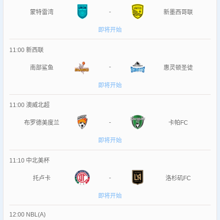
-
蒙特雷湾
新墨西哥联
即将开始
11:00
新西联
-
南部鲨鱼
惠灵顿圣徒
即将开始
11:00
澳威北超
-
布罗德美度兰
卡帕FC
即将开始
11:10
中北美杯
-
托卢卡
洛杉矶FC
即将开始
12:00
NBL(A)