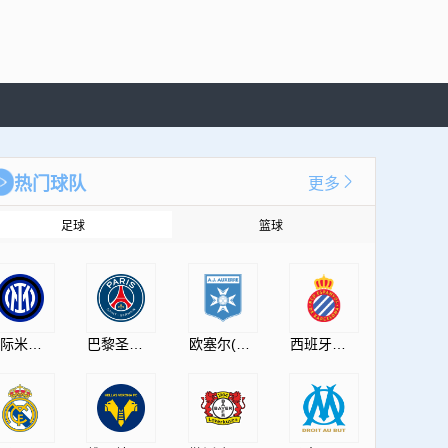
热门球队
更多
足球
篮球
国际米兰(InternazionaleMilano)
巴黎圣日耳曼(PSG)
欧塞尔(AJAuxerre)
西班牙人(RCDEspanyol)