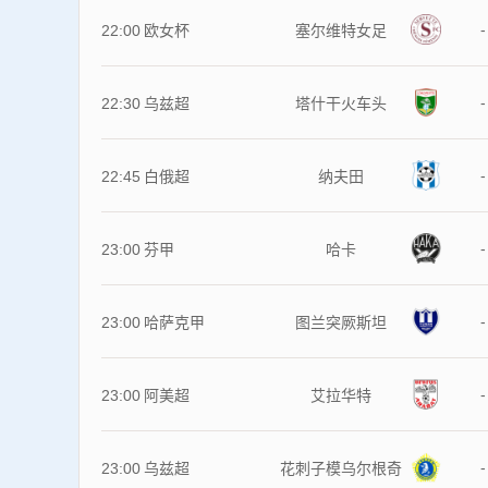
-
22:00
欧女杯
塞尔维特女足
-
22:30
乌兹超
塔什干火车头
-
22:45
白俄超
纳夫田
-
23:00
芬甲
哈卡
-
23:00
哈萨克甲
图兰突厥斯坦
-
23:00
阿美超
艾拉华特
-
23:00
乌兹超
花刺子模乌尔根奇