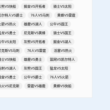
灰熊VS快船
掘金VS开拓者
骑士VS太阳
凯尔特人VS爵士
76人VS马刺
黄蜂VS雷霆
火箭VS热火
雄鹿VS湖人
公牛VS国王
猛龙VS勇士
尼克斯VS黄蜂
骑士VS国王
公牛VS太阳
灰熊VS开拓者
掘金VS湖人
尼克斯VS马刺
76人VS雷霆
活塞VS热火
骑士VS快船
雄鹿VS勇士
篮网VS凯尔特人
马刺VS湖人
灰熊VS国王
猛龙VS太阳
掘金VS勇士
公牛VS爵士
76人VS火箭
热火VS尼克斯
雷霆VS雄鹿
黄蜂VS快船