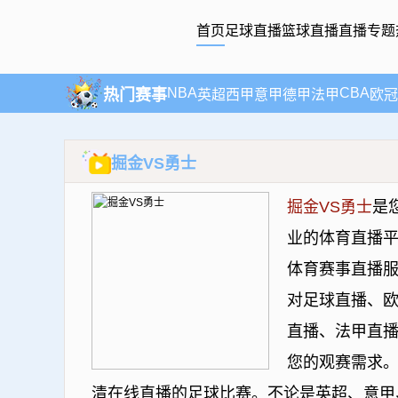
首页
足球直播
篮球直播
直播专题
NBA
CBA
热门赛事
英超
西甲
意甲
德甲
法甲
欧冠
掘金VS勇士
掘金VS勇士
是
业的体育直播
体育赛事直播服
对足球直播、
直播、法甲直
您的观赛需求。
清在线直播的足球比赛。不论是英超、意甲