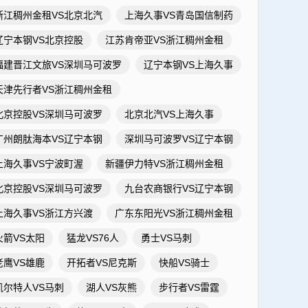
浙江稠州金租VS北京北汽
上海久事VS青岛国信制药
辽宁本钢VS北京控股
江苏肯帝亚VS浙江稠州金租
福建晋江文旅VS深圳马可波罗
辽宁本钢VS上海久事
天津先行者VS浙江稠州金租
北京控股VS深圳马可波罗
北京北汽VS上海久事
广州朗肽海本VS辽宁本钢
深圳马可波罗VS辽宁本钢
上海久事VS宁波町渥
新疆伊力特VS浙江稠州金租
北京控股VS深圳马可波罗
九台农商银行VS辽宁本钢
上海久事VS浙江方兴渡
广东东阳光VS浙江稠州金租
火箭VS太阳
猛龙VS76人
勇士VS马刺
老鹰VS雄鹿
开拓者VS尼克斯
快船VS骑士
凯尔特人VS马刺
湖人VS灰熊
步行者VS雷霆