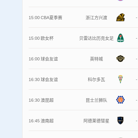
-
15:00
CBA夏季赛
浙江方兴渡
-
15:00
欧女杯
贝雷达比历克女足
-
16:00
球会友谊
英特城
-
16:30
球会友谊
科尔多瓦
-
16:30
澳昆超
昆士兰狮队
-
16:45
澳南超
阿德莱德彗星