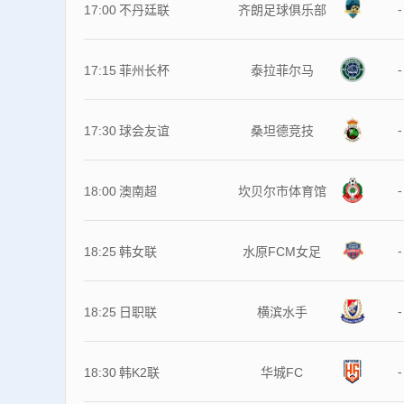
-
17:00
不丹廷联
齐朗足球俱乐部
-
17:15
菲州长杯
泰拉菲尔马
-
17:30
球会友谊
桑坦德竞技
-
18:00
澳南超
坎贝尔市体育馆
-
18:25
韩女联
水原FCM女足
-
18:25
日职联
横滨水手
-
18:30
韩K2联
华城FC