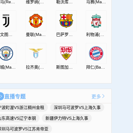
皇马(RealMadrid)
维罗纳(HellasVeronaF.C.)
勒沃库森(Leverkusen)
马赛(Marseille)
尤文图斯(JuventusF.C.)
曼联(ManUtdFC)
巴萨罗那(Barcelona)
利物浦(Liverpool)
曼城(ManCity)
拉齐奥(S.S.Lazio)
斯图加特(Vfb)
拜仁(Bayern)
直播专题
更多
宁波町渥VS浙江稠州金租
深圳马可波罗VS上海久事
山东高速VS辽宁本钢
新疆伊力特VS上海久事
深圳马可波罗VS江苏肯帝亚