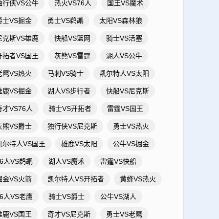
独行侠VS公牛
热火VS76人
国王VS魔术
爵士VS掘金
勇士VS鹈鹕
太阳VS森林狼
尼克斯VS雄鹿
快船VS篮网
骑士VS活塞
开拓者VS国王
灰熊VS雷霆
湖人VS公牛
老鹰VS热火
马刺VS骑士
凯尔特人VS太阳
雄鹿VS掘金
湖人VS步行者
快船VS尼克斯
奇才VS76人
骑士VS开拓者
雷霆VS国王
灰熊VS爵士
独行侠VS尼克斯
勇士VS热火
凯尔特人VS国王
雄鹿VS太阳
公牛VS掘金
76人VS鹈鹕
湖人VS魔术
雷霆VS快船
掘金VS火箭
凯尔特人VS开拓者
黄蜂VS热火
76人VS老鹰
骑士VS爵士
公牛VS湖人
雄鹿VS国王
奇才VS尼克斯
勇士VS老鹰