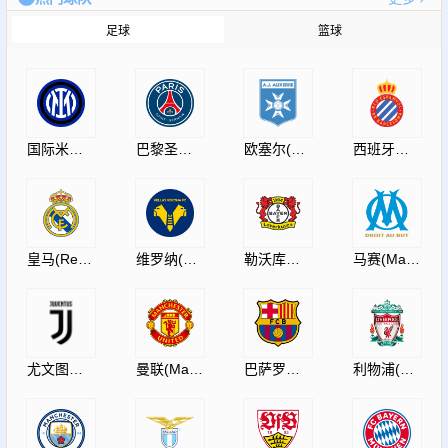
足球
篮球
国际米兰(InternazionaleMilano)
巴黎圣日耳曼(PSG)
欧塞尔(AJAuxerre)
西班牙人(RCDEspanyol)
皇马(RealMadrid)
维罗纳(HellasVeronaF.C.)
勒沃库森(Leverkusen)
马赛(Marseille)
尤文图斯(JuventusF.C.)
曼联(ManUtdFC)
巴萨罗那(Barcelona)
利物浦(Liverpool)