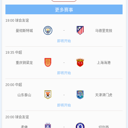
场精彩的比赛。 除了直播服务，
雄鹿VS湖人
还为您提供足球录
像、欧洲杯录像、五大联赛录像回放等体育比赛的录像回放服
更多赛事
务。这意味着，即使您错过了某场比赛的直播，也可以随时通
19:00
球会友谊
过我们的平台回顾比赛精彩瞬间；我们还提供比赛视频、集锦
等内容，让您随时随地畅享体育盛宴。 总而言之，
雄鹿VS湖人
-
曼彻斯特城
马德里竞技
致力于为您带来最优质、最便捷的体育赛事观看体验；无论您
即将开始
是NBA迷还是足球爱好者，我们都能满足您的观赛需求，让您
尽情享受体育的魅力。选择
雄鹿VS湖人
，就是选择了与全球体
19:35
中超
育爱好者一同分享激情的机会！
-
重庆铜梁龙
上海海港
即将开始
20:00
中超
-
山东泰山
天津津门虎
即将开始
20:00
球会友谊
-
柔佛
切尔西