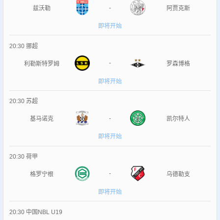
-
兹沃勒
阿贾克斯
即将开始
20:30
挪超
-
利勒斯特罗姆
罗森博格
即将开始
20:30
苏超
-
基马诺克
凯尔特人
即将开始
20:30
荷甲
-
格罗宁根
乌德勒支
即将开始
20:30
中国NBL U19