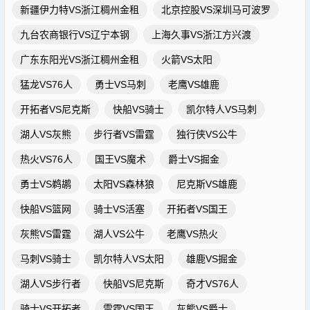
新疆伊力特VS浙江稠州金租
北京控股VS深圳马可波罗
九台农商银行VS辽宁本钢
上海久事VS浙江方兴渡
广东东阳光VS浙江稠州金租
火箭VS太阳
猛龙VS76人
勇士VS马刺
老鹰VS雄鹿
开拓者VS尼克斯
快船VS骑士
凯尔特人VS马刺
湖人VS灰熊
步行者VS雷霆
独行侠VS公牛
热火VS76人
国王VS魔术
爵士VS掘金
勇士VS鹈鹕
太阳VS森林狼
尼克斯VS雄鹿
快船VS篮网
骑士VS活塞
开拓者VS国王
灰熊VS雷霆
湖人VS公牛
老鹰VS热火
马刺VS骑士
凯尔特人VS太阳
雄鹿VS掘金
湖人VS步行者
快船VS尼克斯
奇才VS76人
骑士VS开拓者
雷霆VS国王
灰熊VS爵士