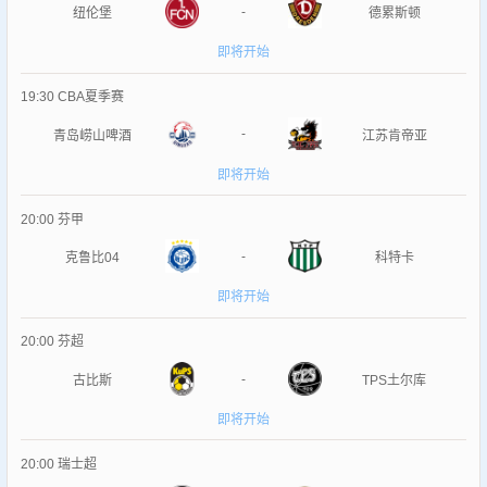
-
纽伦堡
德累斯顿
即将开始
19:30
CBA夏季赛
-
青岛崂山啤酒
江苏肯帝亚
即将开始
20:00
芬甲
-
克鲁比04
科特卡
即将开始
20:00
芬超
-
古比斯
TPS土尔库
即将开始
20:00
瑞士超