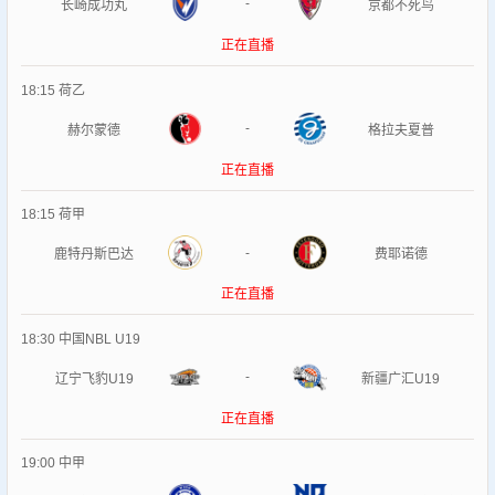
-
长崎成功丸
京都不死鸟
正在直播
18:15
荷乙
-
赫尔蒙德
格拉夫夏普
正在直播
18:15
荷甲
-
鹿特丹斯巴达
费耶诺德
正在直播
18:30
中国NBL U19
-
辽宁飞豹U19
新疆广汇U19
正在直播
19:00
中甲