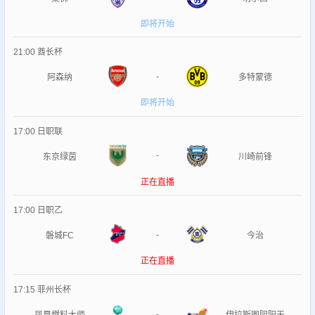
即将开始
21:00
酋长杯
-
阿森纳
多特蒙德
即将开始
17:00
日职联
-
东京绿茵
川崎前锋
正在直播
17:00
日职乙
-
磐城FC
今治
正在直播
17:15
菲州长杯
-