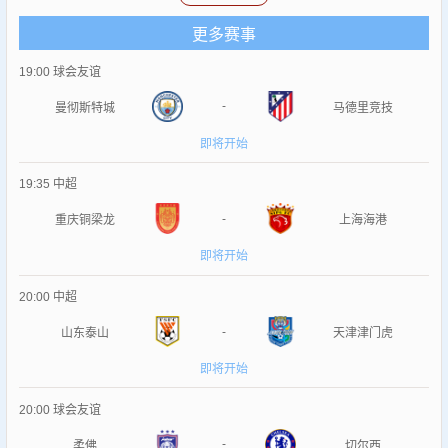
确保您不会错过任何一场精彩的比赛。 除了直播服务，
辽宁本
钢VS北京控股
还为您提供足球录像、欧洲杯录像、五大联赛录
更多赛事
像回放等体育比赛的录像回放服务。这意味着，即使您错过了
19:00
球会友谊
某场比赛的直播，也可以随时通过我们的平台回顾比赛精彩瞬
间；我们还提供比赛视频、集锦等内容，让您随时随地畅享体
-
曼彻斯特城
马德里竞技
育盛宴。 总而言之，
辽宁本钢VS北京控股
致力于为您带来最优
即将开始
质、最便捷的体育赛事观看体验；无论您是NBA迷还是足球爱
好者，我们都能满足您的观赛需求，让您尽情享受体育的魅
19:35
中超
力。选择
辽宁本钢VS北京控股
，就是选择了与全球体育爱好者
-
重庆铜梁龙
上海海港
一同分享激情的机会！
即将开始
20:00
中超
-
山东泰山
天津津门虎
即将开始
20:00
球会友谊
-
柔佛
切尔西