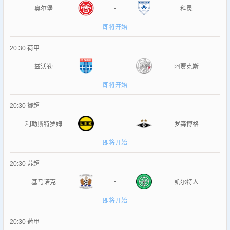
-
奥尔堡
科灵
即将开始
20:30
荷甲
-
兹沃勒
阿贾克斯
即将开始
20:30
挪超
-
利勒斯特罗姆
罗森博格
即将开始
20:30
苏超
-
基马诺克
凯尔特人
即将开始
20:30
荷甲