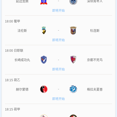
-
延边龙鼎
深圳青年人
即将开始
18:00
葡甲
-
法伦斯
杜连斯
即将开始
18:00
日职联
-
长崎成功丸
京都不死鸟
即将开始
18:15
荷乙
-
赫尔蒙德
格拉夫夏普
即将开始
18:15
荷甲