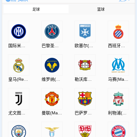
足球
篮球
国际米兰(InternazionaleMilano)
巴黎圣日耳曼(PSG)
欧塞尔(AJAuxerre)
西班牙人(RCDEspanyol)
皇马(RealMadrid)
维罗纳(HellasVeronaF.C.)
勒沃库森(Leverkusen)
马赛(Marseille)
尤文图斯(JuventusF.C.)
曼联(ManUtdFC)
巴萨罗那(Barcelona)
利物浦(Liverpool)