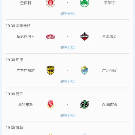
-
圣保利
菲尔特
即将开始
19:30
菲州长杯
-
基尼巴国王
黑水精英
即将开始
19:30
中甲
-
广东广州豹
广西恒宸
即将开始
19:30
德乙
-
科特布斯
汉诺威96
即将开始
19:30
俄超