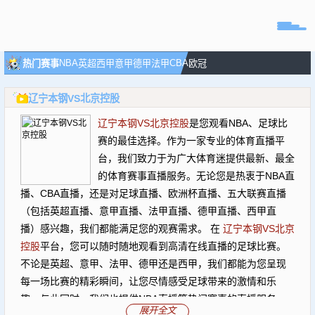
页
NBA
CBA
热门赛事
英超
西甲
意甲
德甲
法甲
欧冠
直播
辽宁本钢VS北京控股
直播
辽宁本钢VS北京控股
是您观看NBA、足球比
专题
赛的最佳选择。作为一家专业的体育直播平
球队
台，我们致力于为广大体育迷提供最新、最全
的体育赛事直播服务。无论您是热衷于NBA直
播、CBA直播，还是对足球直播、欧洲杯直播、五大联赛直播
（包括英超直播、意甲直播、法甲直播、德甲直播、西甲直
播）感兴趣，我们都能满足您的观赛需求。 在
辽宁本钢VS北京
控股
平台，您可以随时随地观看到高清在线直播的足球比赛。
不论是英超、意甲、法甲、德甲还是西甲，我们都能为您呈现
每一场比赛的精彩瞬间，让您尽情感受足球带来的激情和乐
趣，与此同时，我们也提供NBA直播等热门赛事的直播服务，
展开全文