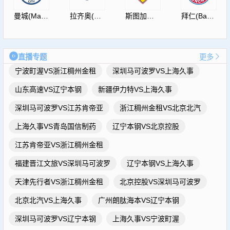
曼城(ManCity)
拉齐奥(S.S.Lazio)
斯图加特(Vfb)
拜仁(Bayern)
直播专题
更多
宁波町渥VS浙江稠州金租
深圳马可波罗VS上海久事
山东高速VS辽宁本钢
新疆伊力特VS上海久事
深圳马可波罗VS江苏肯帝亚
浙江稠州金租VS北京北汽
上海久事VS青岛国信制药
辽宁本钢VS北京控股
江苏肯帝亚VS浙江稠州金租
福建晋江文旅VS深圳马可波罗
辽宁本钢VS上海久事
天津先行者VS浙江稠州金租
北京控股VS深圳马可波罗
北京北汽VS上海久事
广州朗肽海本VS辽宁本钢
深圳马可波罗VS辽宁本钢
上海久事VS宁波町渥