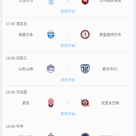
-
大连可为
兰州陇原竞技
即将开始
17:40
澳足总
-
南墨尔本
费雷曼特尔市
即将开始
18:00
日职乙
-
山形山神
枥木市FC
即将开始
18:00
乌克超
-
柔亚
克里夫巴斯
即将开始
18:00
中甲