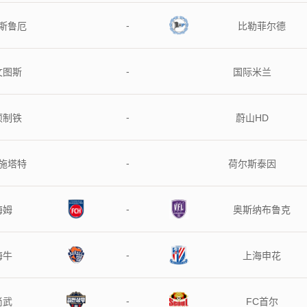
-
鲁厄
比勒菲尔德
-
图斯
国际米兰
-
制铁
蔚山HD
-
施塔特
荷尔斯泰因
-
海姆
奥斯纳布鲁克
-
海牛
上海申花
-
尚武
FC首尔