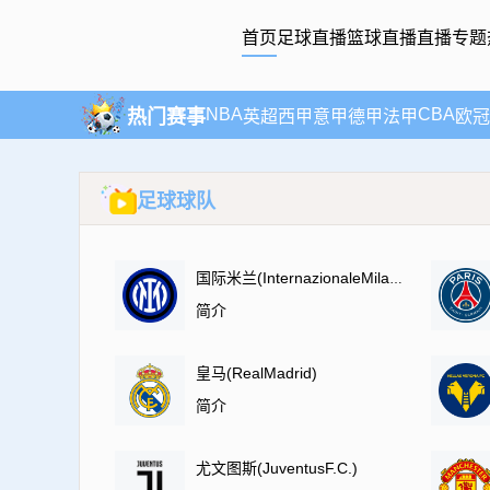
首页
足球直播
篮球直播
直播专题
NBA
CBA
热门赛事
英超
西甲
意甲
德甲
法甲
欧冠
足球球队
国际米兰(InternazionaleMilano)
简介
皇马(RealMadrid)
简介
尤文图斯(JuventusF.C.)