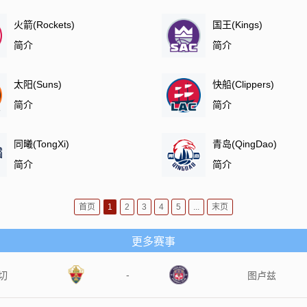
火箭(Rockets)
国王(Kings)
简介
简介
太阳(Suns)
快船(Clippers)
简介
简介
同曦(TongXi)
青岛(QingDao)
简介
简介
首页
1
2
3
4
5
...
末页
更多赛事
-
切
图卢兹