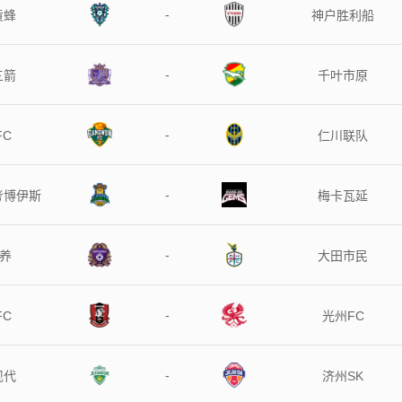
-
黄蜂
神户胜利船
-
三箭
千叶市原
-
FC
仁川联队
-
考博伊斯
梅卡瓦延
-
安养
大田市民
-
FC
光州FC
-
现代
济州SK