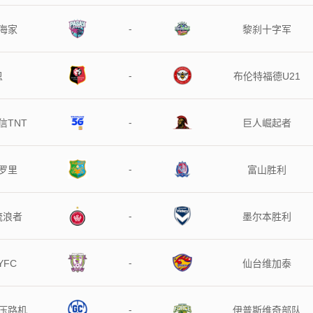
-
海家
黎刹十字军
-
恩
布伦特福德U21
-
信TNT
巨人崛起者
-
罗里
富山胜利
-
流浪者
墨尔本胜利
-
YFC
仙台维加泰
-
压路机
伊普斯维奇部队