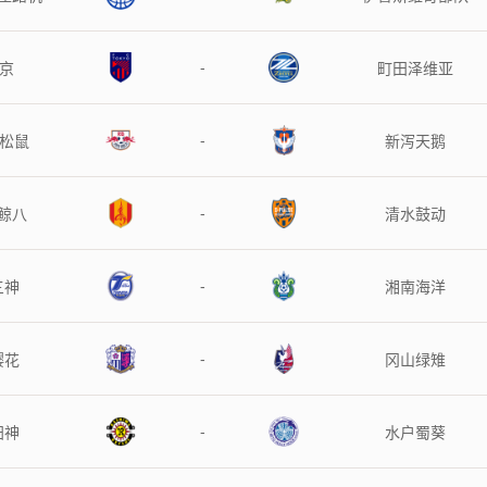
-
东京
町田泽维亚
-
宫松鼠
新泻天鹅
-
鲸八
清水鼓动
-
三神
湘南海洋
-
樱花
冈山绿雉
-
阳神
水户蜀葵