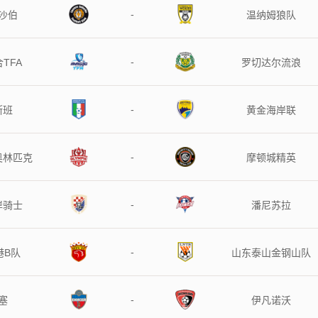
-
沙伯
温纳姆狼队
-
TFA
罗切达尔流浪
-
斯班
黄金海岸联
-
奥林匹克
摩顿城精英
-
岸骑士
潘尼苏拉
-
港B队
山东泰山金钢山队
-
塞
伊凡诺沃