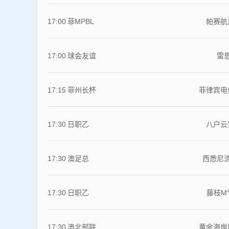
17:00
菲MPBL
帕赛航
17:00
球会友谊
雷
17:15
菲州长杯
菲律宾电
17:30
日职乙
八户云
17:30
澳足总
西悉尼
17:30
日职乙
藤枝M
17:30
澳北部联
黄金海岸