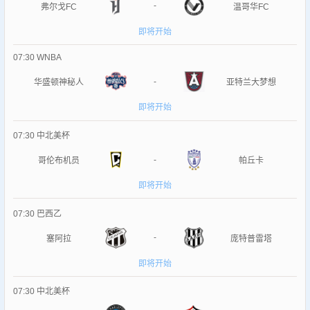
-
弗尔戈FC
温哥华FC
即将开始
07:30
WNBA
-
华盛顿神秘人
亚特兰大梦想
即将开始
07:30
中北美杯
-
哥伦布机员
帕丘卡
即将开始
07:30
巴西乙
-
塞阿拉
庞特普雷塔
即将开始
07:30
中北美杯