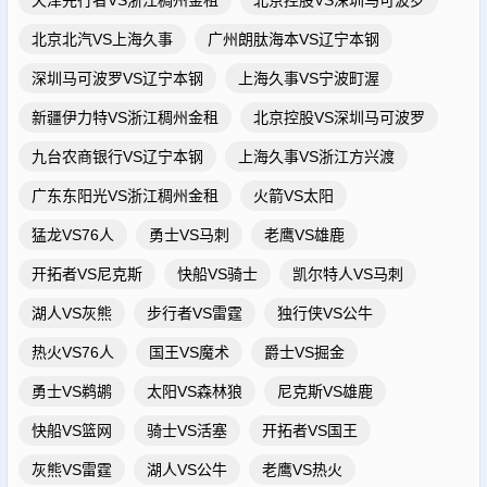
北京北汽VS上海久事
广州朗肽海本VS辽宁本钢
深圳马可波罗VS辽宁本钢
上海久事VS宁波町渥
新疆伊力特VS浙江稠州金租
北京控股VS深圳马可波罗
九台农商银行VS辽宁本钢
上海久事VS浙江方兴渡
广东东阳光VS浙江稠州金租
火箭VS太阳
猛龙VS76人
勇士VS马刺
老鹰VS雄鹿
开拓者VS尼克斯
快船VS骑士
凯尔特人VS马刺
湖人VS灰熊
步行者VS雷霆
独行侠VS公牛
热火VS76人
国王VS魔术
爵士VS掘金
勇士VS鹈鹕
太阳VS森林狼
尼克斯VS雄鹿
快船VS篮网
骑士VS活塞
开拓者VS国王
灰熊VS雷霆
湖人VS公牛
老鹰VS热火