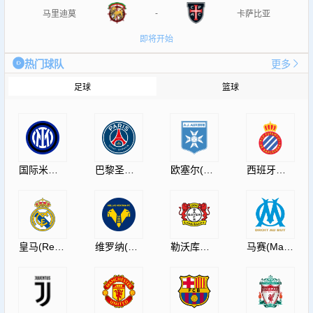
-
马里迪莫
卡萨比亚
即将开始
热门球队
更多
足球
篮球
国际米兰(InternazionaleMilano)
巴黎圣日耳曼(PSG)
欧塞尔(AJAuxerre)
西班牙人(RCDEspanyol)
皇马(RealMadrid)
维罗纳(HellasVeronaF.C.)
勒沃库森(Leverkusen)
马赛(Marseille)