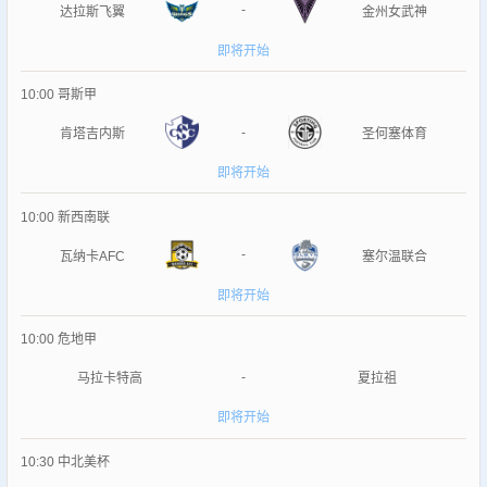
-
达拉斯飞翼
金州女武神
即将开始
10:00
哥斯甲
-
肯塔吉内斯
圣何塞体育
即将开始
10:00
新西南联
-
瓦纳卡AFC
塞尔温联合
即将开始
10:00
危地甲
-
马拉卡特高
夏拉祖
即将开始
10:30
中北美杯