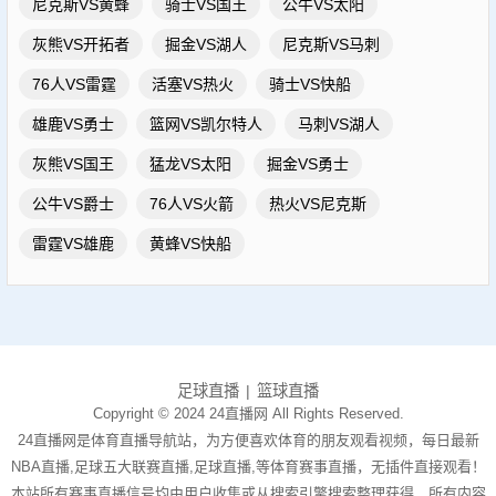
尼克斯VS黄蜂
骑士VS国王
公牛VS太阳
灰熊VS开拓者
掘金VS湖人
尼克斯VS马刺
76人VS雷霆
活塞VS热火
骑士VS快船
雄鹿VS勇士
篮网VS凯尔特人
马刺VS湖人
灰熊VS国王
猛龙VS太阳
掘金VS勇士
公牛VS爵士
76人VS火箭
热火VS尼克斯
雷霆VS雄鹿
黄蜂VS快船
足球直播
篮球直播
Copyright © 2024 24直播网 All Rights Reserved.
24直播网是体育直播导航站，为方便喜欢体育的朋友观看视频，每日最新
NBA直播,足球五大联赛直播,足球直播,等体育赛事直播，无插件直接观看！
本站所有赛事直播信号均由用户收集或从搜索引擎搜索整理获得，所有内容