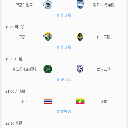
-
萨瑟兰鲨鱼
悉尼FC青年队
即将开始
19:00
韩K联
-
江原FC
仁川联队
即将开始
19:35
中超
-
浙江俱乐部绿城
武汉三镇
即将开始
21:00
东南锦
-
泰国
缅甸
即将开始
22:30
葡超