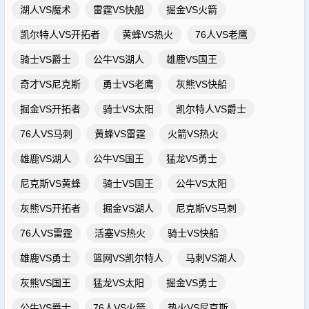
湖人VS魔术
雷霆VS快船
掘金VS火箭
凯尔特人VS开拓者
黄蜂VS热火
76人VS老鹰
骑士VS爵士
公牛VS湖人
雄鹿VS国王
奇才VS尼克斯
勇士VS老鹰
灰熊VS快船
掘金VS开拓者
骑士VS太阳
凯尔特人VS爵士
76人VS马刺
黄蜂VS雷霆
火箭VS热火
雄鹿VS湖人
公牛VS国王
猛龙VS勇士
尼克斯VS黄蜂
骑士VS国王
公牛VS太阳
灰熊VS开拓者
掘金VS湖人
尼克斯VS马刺
76人VS雷霆
活塞VS热火
骑士VS快船
雄鹿VS勇士
篮网VS凯尔特人
马刺VS湖人
灰熊VS国王
猛龙VS太阳
掘金VS勇士
公牛VS爵士
76人VS火箭
热火VS尼克斯