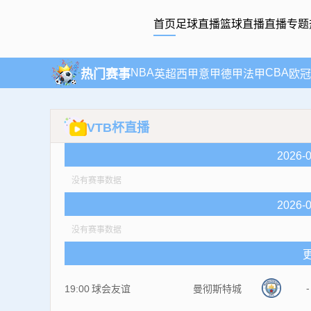
首页
足球直播
篮球直播
直播专题
NBA
CBA
热门赛事
英超
西甲
意甲
德甲
法甲
欧冠
VTB杯直播
2026
没有赛事数据
2026
没有赛事数据
-
19:00
球会友谊
曼彻斯特城