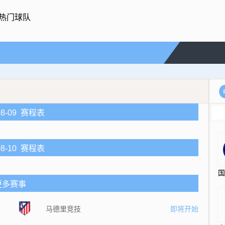
热门球队
-08-09 赛程表
-08-10 赛程表
更多赛事
马德里竞技
即将开始