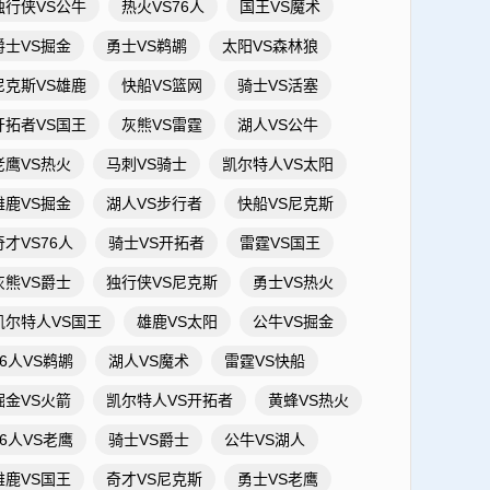
独行侠VS公牛
热火VS76人
国王VS魔术
爵士VS掘金
勇士VS鹈鹕
太阳VS森林狼
尼克斯VS雄鹿
快船VS篮网
骑士VS活塞
开拓者VS国王
灰熊VS雷霆
湖人VS公牛
老鹰VS热火
马刺VS骑士
凯尔特人VS太阳
雄鹿VS掘金
湖人VS步行者
快船VS尼克斯
奇才VS76人
骑士VS开拓者
雷霆VS国王
灰熊VS爵士
独行侠VS尼克斯
勇士VS热火
凯尔特人VS国王
雄鹿VS太阳
公牛VS掘金
76人VS鹈鹕
湖人VS魔术
雷霆VS快船
掘金VS火箭
凯尔特人VS开拓者
黄蜂VS热火
76人VS老鹰
骑士VS爵士
公牛VS湖人
雄鹿VS国王
奇才VS尼克斯
勇士VS老鹰