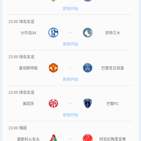
即将开始
23:00
球会友谊
-
沙尔克04
亚特兰大
即将开始
23:00
球会友谊
-
曼彻斯特联
巴黎圣日耳曼
即将开始
23:00
球会友谊
-
美因茨
巴黎FC
即将开始
23:00
俄超
-
莫斯科火车头
阿克伦陶里亚蒂