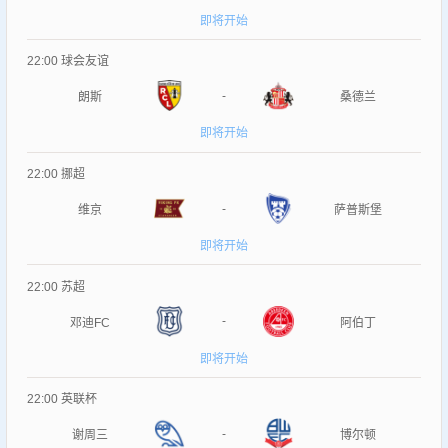
即将开始
22:00
球会友谊
-
朗斯
桑德兰
即将开始
22:00
挪超
-
维京
萨普斯堡
即将开始
22:00
苏超
-
邓迪FC
阿伯丁
即将开始
22:00
英联杯
-
谢周三
博尔顿