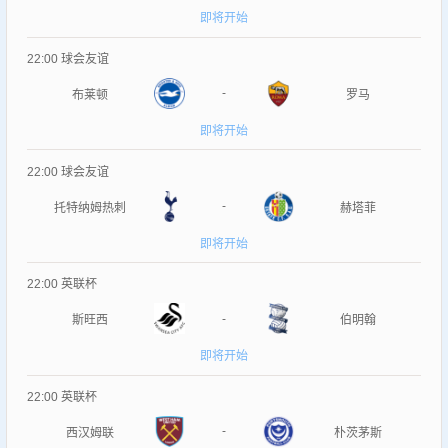
即将开始
22:00
球会友谊
-
布莱顿
罗马
即将开始
22:00
球会友谊
-
托特纳姆热刺
赫塔菲
即将开始
22:00
英联杯
-
斯旺西
伯明翰
即将开始
22:00
英联杯
-
西汉姆联
朴茨茅斯