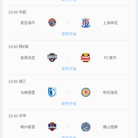
19:00
中超
-
青岛海牛
上海申花
即将开始
19:00
韩K联
-
金泉尚武
FC首尔
即将开始
19:00
德乙
-
马格德堡
布伦瑞克
即将开始
19:30
中甲
-
梅州客家
佛山南狮