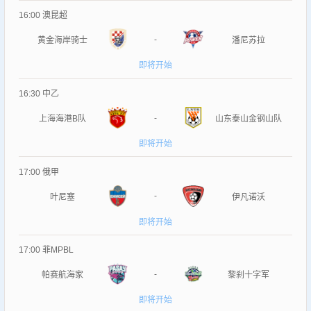
16:00
澳昆超
-
黄金海岸骑士
潘尼苏拉
即将开始
16:30
中乙
-
上海海港B队
山东泰山金钢山队
即将开始
17:00
俄甲
-
叶尼塞
伊凡诺沃
即将开始
17:00
菲MPBL
-
帕赛航海家
黎刹十字军
即将开始