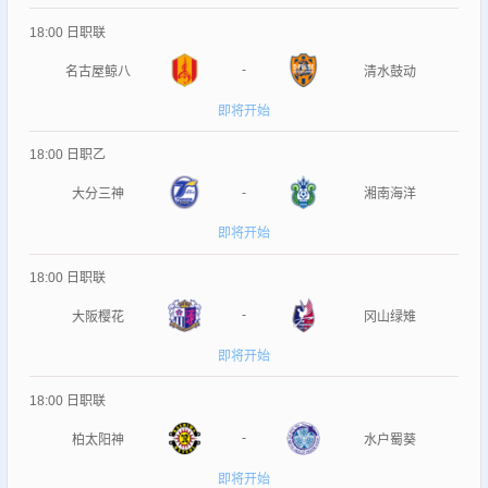
18:00
日职联
-
名古屋鲸八
清水鼓动
即将开始
18:00
日职乙
-
大分三神
湘南海洋
即将开始
18:00
日职联
-
大阪樱花
冈山绿雉
即将开始
18:00
日职联
-
柏太阳神
水户蜀葵
即将开始