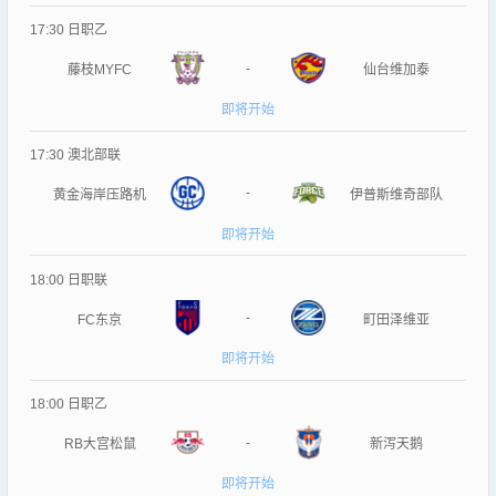
17:30
日职乙
-
藤枝MYFC
仙台维加泰
即将开始
17:30
澳北部联
-
黄金海岸压路机
伊普斯维奇部队
即将开始
18:00
日职联
-
FC东京
町田泽维亚
即将开始
18:00
日职乙
-
RB大宫松鼠
新泻天鹅
即将开始