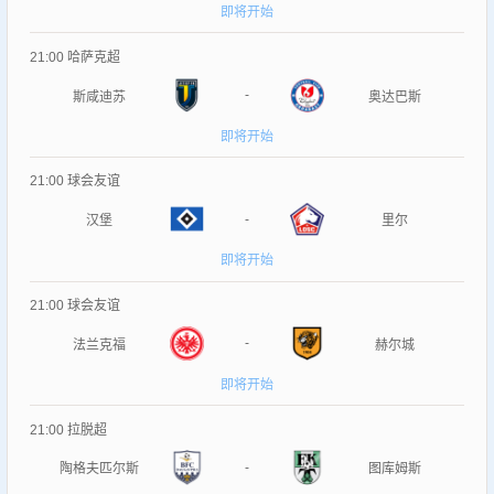
即将开始
21:00
哈萨克超
-
斯咸迪苏
奥达巴斯
即将开始
21:00
球会友谊
-
汉堡
里尔
即将开始
21:00
球会友谊
-
法兰克福
赫尔城
即将开始
21:00
拉脱超
-
陶格夫匹尔斯
图库姆斯