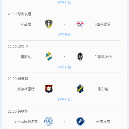
即将开始
21:00
球会友谊
-
利兹联
RB莱比锡
即将开始
21:00
瑞典甲
-
奥斯达
兰斯科罗纳
即将开始
21:00
瑞典超
-
奥尔格里特
索尔纳
即将开始
21:00
英联杯
-
女王公园巡游者
米尔沃尔