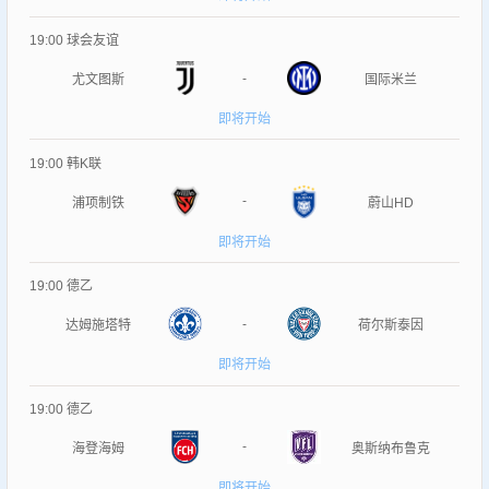
19:00
球会友谊
-
尤文图斯
国际米兰
即将开始
19:00
韩K联
-
浦项制铁
蔚山HD
即将开始
19:00
德乙
-
达姆施塔特
荷尔斯泰因
即将开始
19:00
德乙
-
海登海姆
奥斯纳布鲁克
即将开始