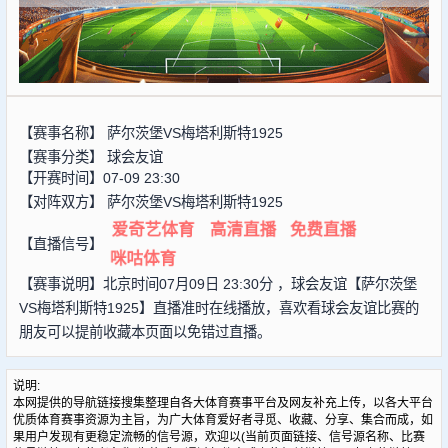
【赛事名称】
萨尔茨堡VS梅塔利斯特1925
【赛事分类】
球会友谊
【开赛时间】07-09 23:30
【对阵双方】
萨尔茨堡VS梅塔利斯特1925
爱奇艺体育
高清直播
免费直播
【直播信号】
咪咕体育
【赛事说明】北京时间07月09日 23:30分 ，球会友谊【萨尔茨堡
VS梅塔利斯特1925】直播准时在线播放，喜欢看球会友谊比赛的
朋友可以提前收藏本页面以免错过直播。
说明:
本网提供的导航链接搜集整理自各大体育赛事平台及网友补充上传，以各大平台
优质体育赛事资源为主旨，为广大体育爱好者寻觅、收藏、分享、集合而成，如
果用户发现有更稳定流畅的信号源，欢迎以(当前页面链接、信号源名称、比赛