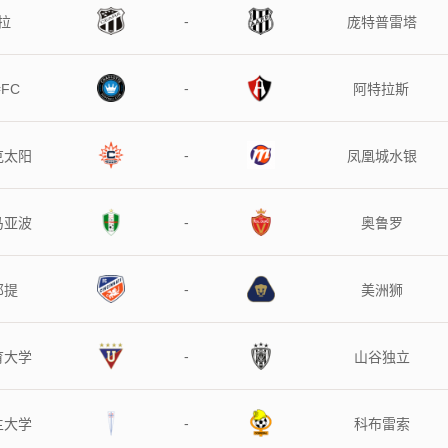
-
拉
庞特普雷塔
-
FC
阿特拉斯
-
克太阳
凤凰城水银
-
马亚波
奥鲁罗
-
那提
美洲狮
-
育大学
山谷独立
-
主大学
科布雷索