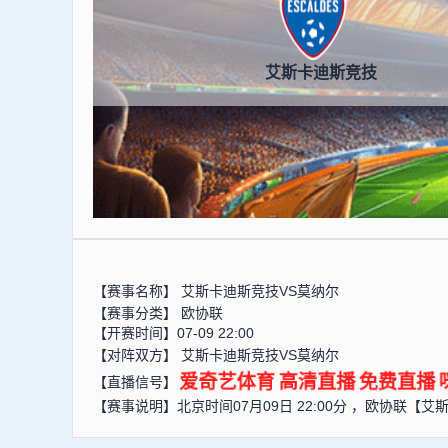
艾斯卡迪斯竞技
【赛事名称】
艾斯卡迪斯竞技VS莫纳尔
【赛事分类】
欧协联
【开赛时间】07-09 22:00
【对阵双方】
艾斯卡迪斯竞技VS莫纳尔
爱奇艺体育
高清直播
免费直播
【直播信号】
【赛事说明】北京时间07月09日 22:00分 ，欧协