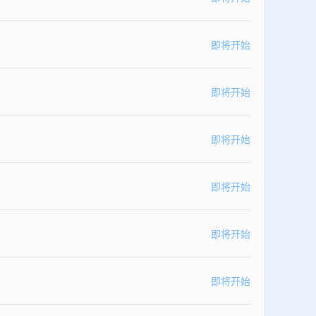
即将开始
即将开始
即将开始
即将开始
即将开始
即将开始