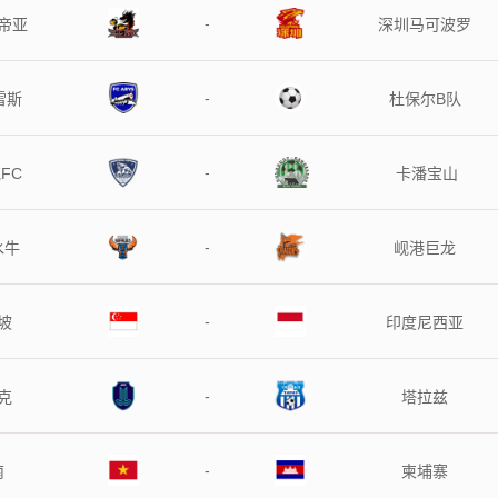
-
帝亚
深圳马可波罗
-
雷斯
杜保尔B队
-
FC
卡潘宝山
-
水牛
岘港巨龙
-
坡
印度尼西亚
-
克
塔拉兹
-
南
柬埔寨