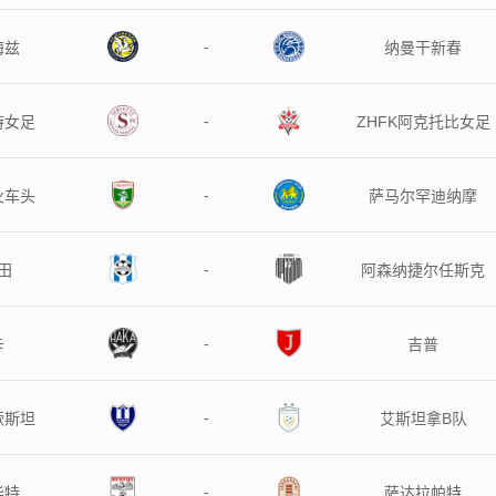
-
梅兹
纳曼干新春
-
特女足
ZHFK阿克托比女足
-
火车头
萨马尔罕迪纳摩
-
田
阿森纳捷尔任斯克
-
卡
吉普
-
厥斯坦
艾斯坦拿B队
-
华特
萨达拉帕特