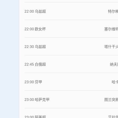
22:00
乌兹超
特尔
22:00
欧女杯
塞尔维
22:30
乌兹超
塔什干
22:45
白俄超
纳夫
23:00
芬甲
哈
23:00
哈萨克甲
图兰突
23:00
阿美超
艾拉