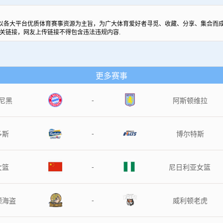
以各大平台优质体育赛事资源为主旨，为广大体育爱好者寻觅、收藏、分享、集合而成
关链接，网友上传链接不得包含违法违规内容.
更多赛事
-
尼黑
阿斯顿维拉
-
多斯
博尔特斯
-
女篮
尼日利亚女篮
-
顿海盗
威利顿老虎