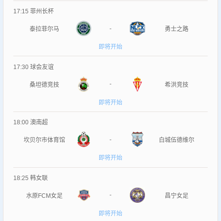
17:15
菲州长杯
-
泰拉菲尔马
勇士之路
即将开始
17:30
球会友谊
-
桑坦德竞技
希洪竞技
即将开始
18:00
澳南超
-
坎贝尔市体育馆
白城伍德维尔
即将开始
18:25
韩女联
-
水原FCM女足
昌宁女足
即将开始