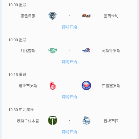
10:00
墨联
-
银色巨狼
墨西卡利
即将开始
10:00
墨联
-
阿比查斯
阿斯特罗斯
即将开始
10:15
墨联
-
迪亚布罗斯
弗雷塞罗斯
即将开始
10:30
中北美杯
-
波特兰伐木者
普埃布拉
即将开始