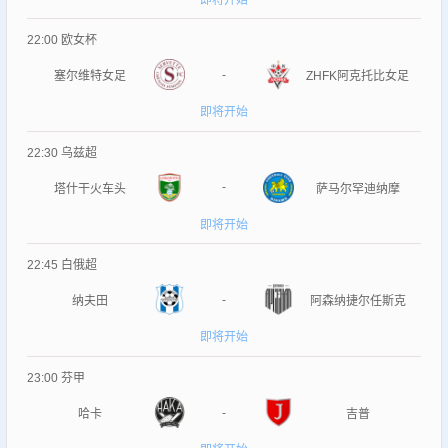
22:00
欧女杯
-
塞尔维特女足
ZHFK阿克托比女足
即将开始
22:30
乌兹超
-
塔什干火车头
萨马尔罕迪纳摩
即将开始
22:45
白俄超
-
纳夫田
阿森纳捷尔任斯克
即将开始
23:00
芬甲
-
哈卡
吉普