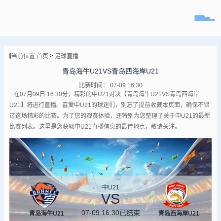
页
>
当前位置:
首页
足球直播
直播
青岛海牛U21VS青岛西海岸U21
直播
比赛时间： 07-09 16:30
专题
在07月09日 16:30分，精彩的中U21对决【青岛海牛U21VS青岛西海岸
球队
U21】将进行直播。喜爱中U21的球迷们，别忘了提前收藏本页面，确保不错
过这场精彩的比赛。为了您的观赛体验，还特别为您整理了关于中U21的最新
比赛列表。这里是您获取中U21直播信息的最佳地点，敬请关注。
中U21
VS
07-09 16:30
已结束
青岛海牛U21
青岛西海岸U21