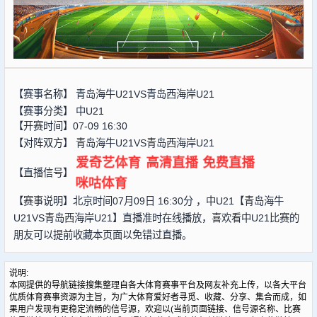
【赛事名称】
青岛海牛U21VS青岛西海岸U21
【赛事分类】
中U21
【开赛时间】07-09 16:30
【对阵双方】
青岛海牛U21VS青岛西海岸U21
爱奇艺体育
高清直播
免费直播
【直播信号】
咪咕体育
【赛事说明】北京时间07月09日 16:30分 ，中U21【青岛海牛
U21VS青岛西海岸U21】直播准时在线播放，喜欢看中U21比赛的
朋友可以提前收藏本页面以免错过直播。
说明:
本网提供的导航链接搜集整理自各大体育赛事平台及网友补充上传，以各大平台
优质体育赛事资源为主旨，为广大体育爱好者寻觅、收藏、分享、集合而成，如
果用户发现有更稳定流畅的信号源，欢迎以(当前页面链接、信号源名称、比赛