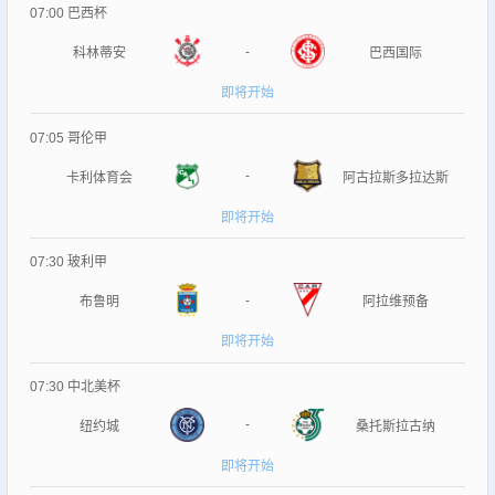
07:00
巴西杯
-
科林蒂安
巴西国际
即将开始
07:05
哥伦甲
-
卡利体育会
阿古拉斯多拉达斯
即将开始
07:30
玻利甲
-
布鲁明
阿拉维预备
即将开始
07:30
中北美杯
-
纽约城
桑托斯拉古纳
即将开始