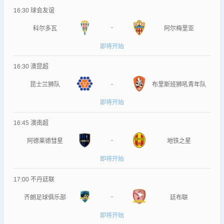
16:30
球会友谊
-
科尔多瓦
阿尔梅里亚
即将开始
16:30
澳昆超
-
昆士兰狮队
布里斯班狮吼青年队
即将开始
16:45
澳南超
-
阿德莱德彗星
地铁之星
即将开始
17:00
不丹廷联
-
齐朗足球俱乐部
廷布联
即将开始