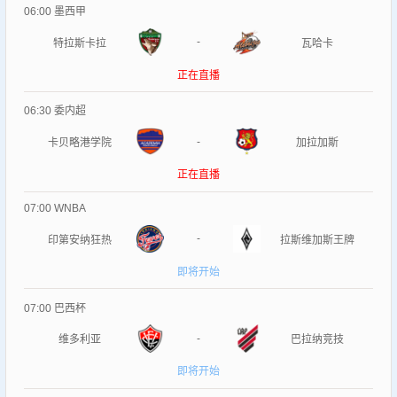
06:00
墨西甲
-
特拉斯卡拉
瓦哈卡
正在直播
06:30
委内超
-
卡贝略港学院
加拉加斯
正在直播
07:00
WNBA
-
印第安纳狂热
拉斯维加斯王牌
即将开始
07:00
巴西杯
-
维多利亚
巴拉纳竞技
即将开始