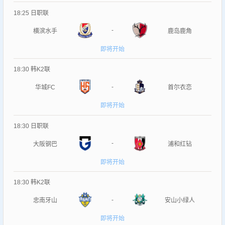
18:25
日职联
-
横滨水手
鹿岛鹿角
即将开始
18:30
韩K2联
-
华城FC
首尔衣恋
即将开始
18:30
日职联
-
大阪钢巴
浦和红钻
即将开始
18:30
韩K2联
-
忠南牙山
安山小绿人
即将开始