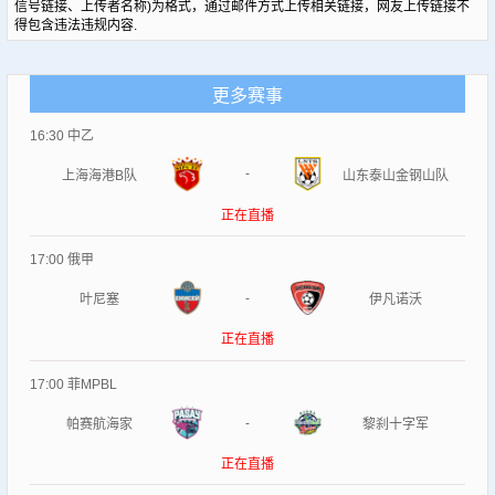
信号链接、上传者名称)为格式，通过邮件方式上传相关链接，网友上传链接不
得包含违法违规内容.
更多赛事
16:30
中乙
-
上海海港B队
山东泰山金钢山队
正在直播
17:00
俄甲
-
叶尼塞
伊凡诺沃
正在直播
17:00
菲MPBL
-
帕赛航海家
黎刹十字军
正在直播