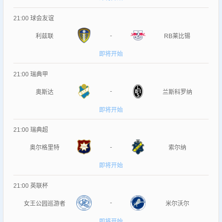
21:00
球会友谊
-
利兹联
RB莱比锡
即将开始
21:00
瑞典甲
-
奥斯达
兰斯科罗纳
即将开始
21:00
瑞典超
-
奥尔格里特
索尔纳
即将开始
21:00
英联杯
-
女王公园巡游者
米尔沃尔
即将开始