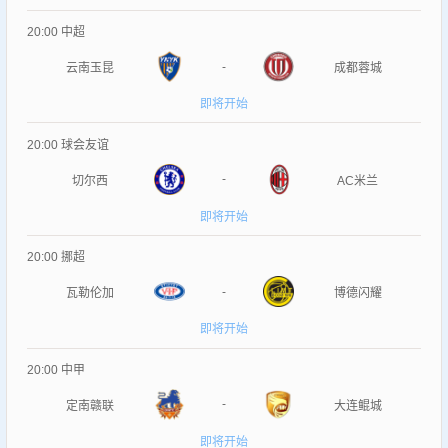
20:00
中超
-
云南玉昆
成都蓉城
即将开始
20:00
球会友谊
-
切尔西
AC米兰
即将开始
20:00
挪超
-
瓦勒伦加
博德闪耀
即将开始
20:00
中甲
-
定南赣联
大连鲲城
即将开始