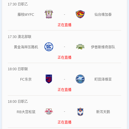
17:30
日职乙
-
藤枝MYFC
仙台维加泰
正在直播
17:30
澳北部联
-
黄金海岸压路机
伊普斯维奇部队
正在直播
18:00
日职联
-
FC东京
町田泽维亚
正在直播
18:00
日职乙
-
RB大宫松鼠
新泻天鹅
正在直播