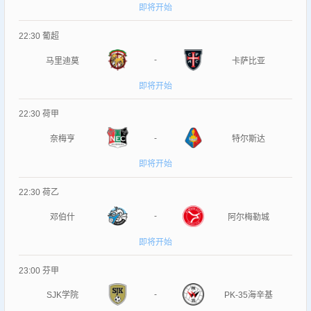
即将开始
22:30
葡超
-
马里迪莫
卡萨比亚
即将开始
22:30
荷甲
-
奈梅亨
特尔斯达
即将开始
22:30
荷乙
-
邓伯什
阿尔梅勒城
即将开始
23:00
芬甲
-
SJK学院
PK-35海辛基