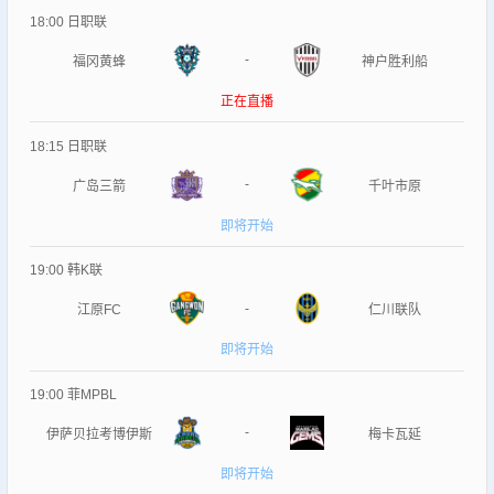
18:00
日职联
-
福冈黄蜂
神户胜利船
正在直播
18:15
日职联
-
广岛三箭
千叶市原
即将开始
19:00
韩K联
-
江原FC
仁川联队
即将开始
19:00
菲MPBL
-
伊萨贝拉考博伊斯
梅卡瓦延
即将开始