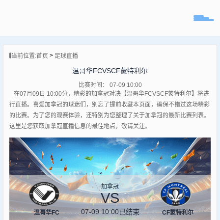
页
>
当前位置:
首页
足球直播
直播
温哥华FCVSCF蒙特利尔
直播
比赛时间： 07-09 10:00
专题
在07月09日 10:00分，精彩的加拿冠对决【温哥华FCVSCF蒙特利尔】将进
球队
行直播。喜爱加拿冠的球迷们，别忘了提前收藏本页面，确保不错过这场精彩
的比赛。为了您的观赛体验，还特别为您整理了关于加拿冠的最新比赛列表。
这里是您获取加拿冠直播信息的最佳地点，敬请关注。
加拿冠
VS
07-09 10:00
已结束
温哥华FC
CF蒙特利尔