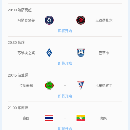
20:00
哈萨克超
-
阿勒泰瑟美
克孜勒扎尔
即将开始
20:30
俄超
-
苏维埃之翼
巴蒂卡
即将开始
20:45
波兰超
-
拉多麦科
扎布热矿工
即将开始
21:00
东南锦
-
泰国
缅甸
即将开始