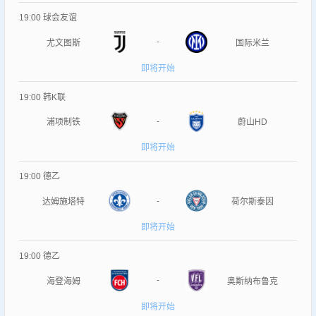
19:00
球会友谊
-
尤文图斯
国际米兰
即将开始
19:00
韩K联
-
浦项制铁
蔚山HD
即将开始
19:00
德乙
-
达姆施塔特
荷尔斯泰因
即将开始
19:00
德乙
-
海登海姆
奥斯纳布鲁克
即将开始