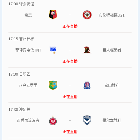
17:00
球会友谊
-
雷恩
布伦特福德U21
正在直播
17:15
菲州长杯
-
菲律宾电信TNT
巨人崛起者
正在直播
17:30
日职乙
-
八户云罗里
富山胜利
正在直播
17:30
澳足总
-
西悉尼流浪者
墨尔本胜利
正在直播