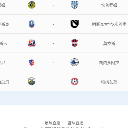
-
尼姆
坎普罗姆
-
平斯克
明斯克大学X实验室
-
斯卡
莫拉斯
-
沙尼
胡内多阿拉
-
斯投资
帕纳瓦兹
足球直播
篮球直播