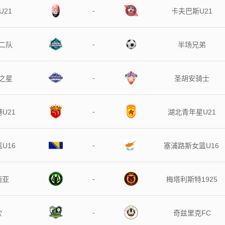
-
U21
卡夫巴斯U21
-
二队
半场兄弟
-
之星
圣胡安骑士
-
U21
湖北青年星U21
-
U16
塞浦路斯女篮U16
-
西亚
梅塔利斯特1925
-
钦
奇兹里克FC