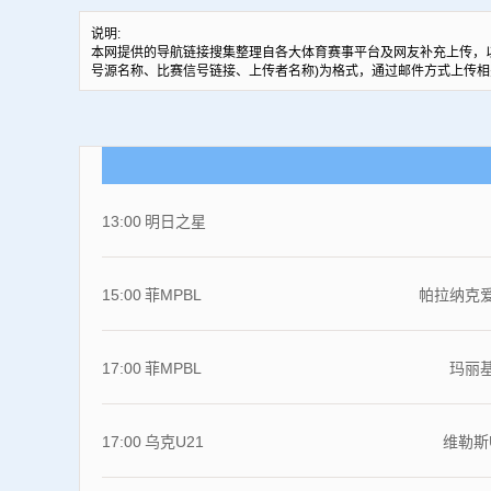
说明:
本网提供的导航链接搜集整理自各大体育赛事平台及网友补充上传，
号源名称、比赛信号链接、上传者名称)为格式，通过邮件方式上传相
13:00
明日之星
15:00
菲MPBL
帕拉纳克
17:00
菲MPBL
玛丽
17:00
乌克U21
维勒斯