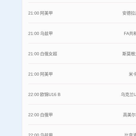
21:00
阿美甲
安德拉
21:00
乌兹甲
FA共
21:00
白俄女超
斯莫根
21:00
阿美甲
米
22:00
欧锦U16 B
乌克兰U
22:00
白俄甲
高美尔
22:00
乌兹甲
比克