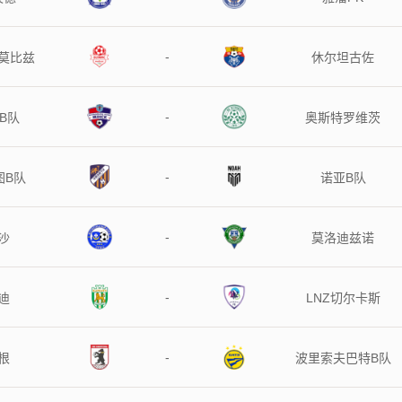
-
莫比兹
休尔坦古佐
-
B队
奥斯特罗维茨
-
图B队
诺亚B队
-
沙
莫洛迪兹诺
-
迪
LNZ切尔卡斯
-
根
波里索夫巴特B队