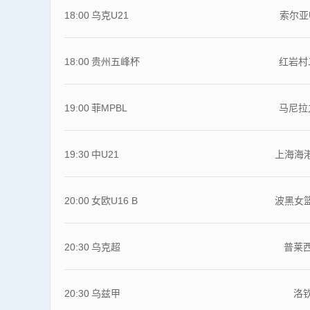
18:00
乌克U21
索尔亚
18:00
贵州五峰杯
红岩村
19:00
菲MPBL
马尼拉
19:30
中U21
上海海港
20:00
女欧U16 B
波黑女篮
20:30
乌克超
普莱
20:30
乌兹甲
洛