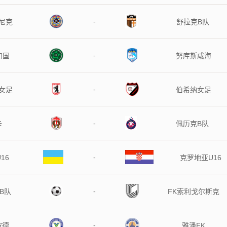
-
尼克
舒拉克B队
-
和国
努库斯咸海
-
女足
伯希纳女足
-
卡
佩历克B队
-
16
克罗地亚U16
-
B队
FK索利戈尔斯克
-
波德
雅潘FK