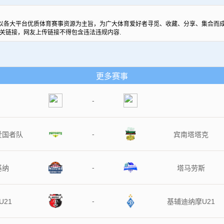
以各大平台优质体育赛事资源为主旨，为广大体育爱好者寻觅、收藏、分享、集合而成
关链接，网友上传链接不得包含违法违规内容.
更多赛事
-
-
爱国者队
宾南塔塔克
-
基纳
塔马劳斯
-
U21
基辅迪纳摩U21