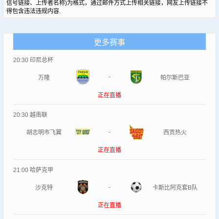
信号链接、上传者名称)为格式，通过邮件方式上传相关链接，网友上传链接不
得包含违法违规内容.
更多赛事
20:30
印尼总杯
-
万隆
帕尔斯巴亚
正在直播
20:30
越南联
-
胡志明市飞翼
西贡热火
正在直播
21:00
哈萨克甲
-
沙克特
卡斯比阿克套B队
正在直播