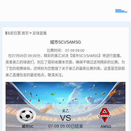
页
>
当前位置:
首页
足球直播
直播
城市SCVSAMSG
直播
比赛时间： 07-09 09:00
专题
在07月09日 09:00分，精彩的美乙对决【城市SCVSAMSG】将进行直播。
球队
喜爱美乙的球迷们，别忘了提前收藏本页面，确保不错过这场精彩的比赛。为
了您的观赛体验，还特别为您整理了关于美乙的最新比赛列表。这里是您获取
美乙直播信息的最佳地点，敬请关注。
美乙
VS
07-09 09:00
已结束
城市SC
AMSG