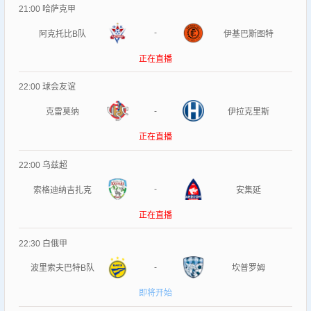
21:00
哈萨克甲
-
阿克托比B队
伊基巴斯图特
正在直播
22:00
球会友谊
-
克雷莫纳
伊拉克里斯
正在直播
22:00
乌兹超
-
索格迪纳吉扎克
安集延
正在直播
22:30
白俄甲
-
波里索夫巴特B队
坎普罗姆
即将开始