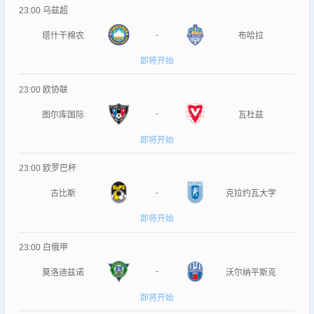
23:00
乌兹超
-
塔什干棉农
布哈拉
即将开始
23:00
欧协联
-
图尔库国际
瓦杜兹
即将开始
23:00
欧罗巴杯
-
古比斯
克拉约瓦大学
即将开始
23:00
白俄甲
-
莫洛迪兹诺
沃尔纳平斯克
即将开始