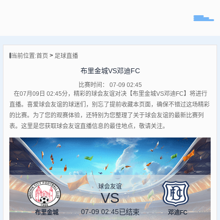
页
>
当前位置:
首页
足球直播
直播
布里金城VS邓迪FC
直播
比赛时间： 07-09 02:45
专题
在07月09日 02:45分，精彩的球会友谊对决【布里金城VS邓迪FC】将进行
球队
直播。喜爱球会友谊的球迷们，别忘了提前收藏本页面，确保不错过这场精彩
的比赛。为了您的观赛体验，还特别为您整理了关于球会友谊的最新比赛列
表。这里是您获取球会友谊直播信息的最佳地点，敬请关注。
球会友谊
VS
07-09 02:45
已结束
布里金城
邓迪FC