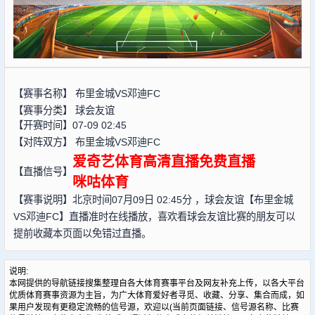
【赛事名称】
布里金城VS邓迪FC
【赛事分类】
球会友谊
【开赛时间】07-09 02:45
【对阵双方】
布里金城VS邓迪FC
爱奇艺体育
高清直播
免费直播
【直播信号】
咪咕体育
【赛事说明】北京时间07月09日 02:45分 ，球会友谊【布里金城
VS邓迪FC】直播准时在线播放，喜欢看球会友谊比赛的朋友可以
提前收藏本页面以免错过直播。
说明:
本网提供的导航链接搜集整理自各大体育赛事平台及网友补充上传，以各大平台
优质体育赛事资源为主旨，为广大体育爱好者寻觅、收藏、分享、集合而成，如
果用户发现有更稳定流畅的信号源，欢迎以(当前页面链接、信号源名称、比赛