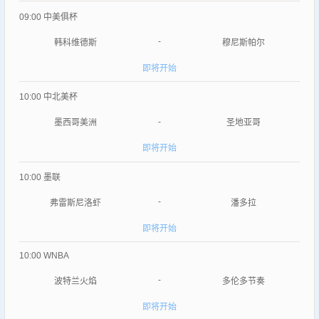
09:00
中美俱杯
-
韩科维德斯
穆尼斯帕尔
即将开始
10:00
中北美杯
-
墨西哥美洲
圣地亚哥
即将开始
10:00
墨联
-
弗雷斯尼洛虾
潘多拉
即将开始
10:00
WNBA
-
波特兰火焰
多伦多节奏
即将开始