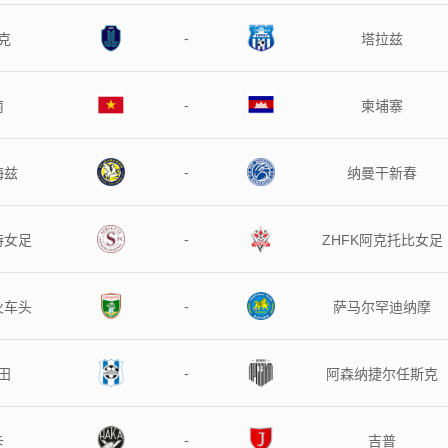
-
克
塔拉兹
-
南
柬埔寨
-
梅兹
纳曼干新春
-
特女足
ZHFK阿克托比女足
-
火车头
萨马尔罕迪纳摩
-
田
阿森纳捷尔任斯克
-
卡
吉普