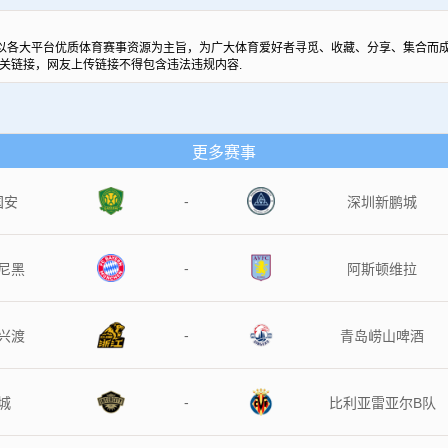
以各大平台优质体育赛事资源为主旨，为广大体育爱好者寻觅、收藏、分享、集合而成
关链接，网友上传链接不得包含违法违规内容.
更多赛事
-
国安
深圳新鹏城
-
尼黑
阿斯顿维拉
-
兴渡
青岛崂山啤酒
-
城
比利亚雷亚尔B队