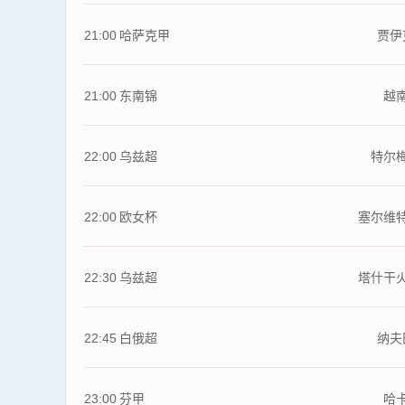
21:00
哈萨克甲
贾伊
21:00
东南锦
越
22:00
乌兹超
特尔
22:00
欧女杯
塞尔维
22:30
乌兹超
塔什干
22:45
白俄超
纳夫
23:00
芬甲
哈