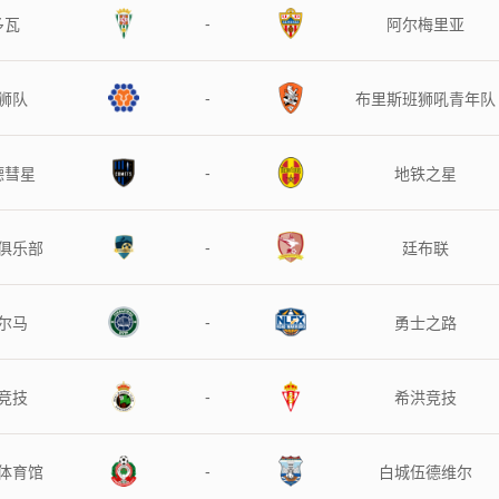
-
多瓦
阿尔梅里亚
-
狮队
布里斯班狮吼青年队
-
德彗星
地铁之星
-
俱乐部
廷布联
-
尔马
勇士之路
-
竞技
希洪竞技
-
体育馆
白城伍德维尔