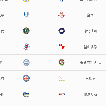
-
三星
金海
-
市民
忠北清州
-
FC
釜山偶像
-
斯
卡苏阿利纳FC
-
本城
巴勒莫
-
多斯
博尔特斯