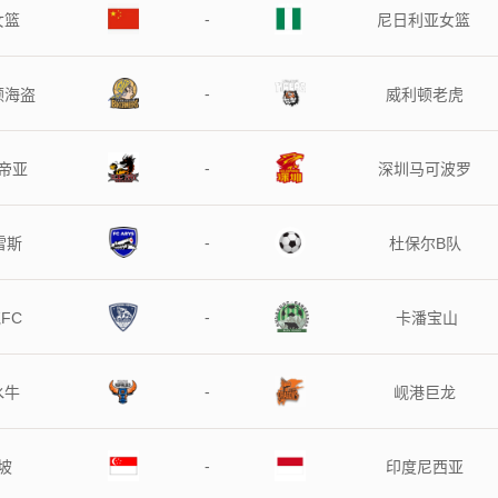
-
女篮
尼日利亚女篮
-
顿海盗
威利顿老虎
-
帝亚
深圳马可波罗
-
雷斯
杜保尔B队
-
FC
卡潘宝山
-
水牛
岘港巨龙
-
坡
印度尼西亚