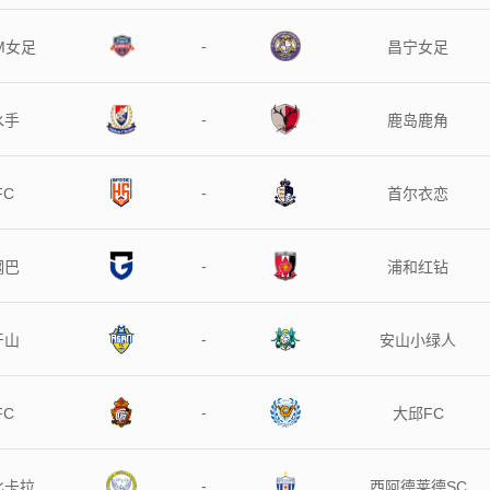
-
M女足
昌宁女足
-
水手
鹿岛鹿角
-
FC
首尔衣恋
-
钢巴
浦和红钻
-
牙山
安山小绿人
-
FC
大邱FC
-
比卡拉
西阿德莱德SC