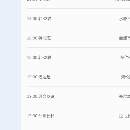
18:30
韩K2联
水原
18:30
韩K2联
金浦
18:30
韩K2联
龙仁
19:00
澳达超
海伦
19:00
球会友谊
墨尔
19:30
菲州长杯
拉马