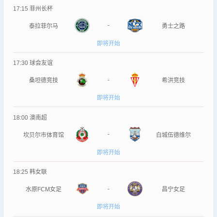
17:15
菲州长杯
-
泰拉菲尔马
勇士之路
即将开始
17:30
球会友谊
-
桑坦德竞技
希洪竞技
即将开始
18:00
澳南超
-
坎贝尔市体育馆
白城伍德维尔
即将开始
18:25
韩女联
-
水原FCM女足
昌宁女足
即将开始