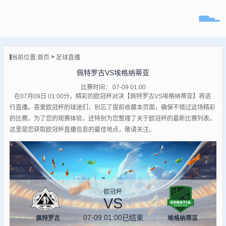
页
>
当前位置:
首页
足球直播
直播
佩特罗古VS埃格纳蒂亚
直播
比赛时间： 07-09 01:00
专题
在07月09日 01:00分，精彩的欧冠杯对决【佩特罗古VS埃格纳蒂亚】将进
球队
行直播。喜爱欧冠杯的球迷们，别忘了提前收藏本页面，确保不错过这场精彩
的比赛。为了您的观赛体验，还特别为您整理了关于欧冠杯的最新比赛列表。
这里是您获取欧冠杯直播信息的最佳地点，敬请关注。
欧冠杯
VS
07-09 01:00
已结束
佩特罗古
埃格纳蒂亚