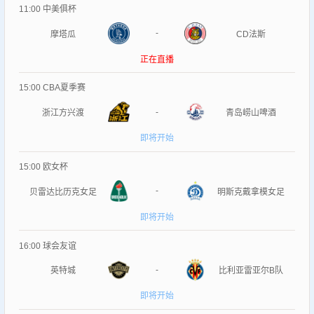
11:00
中美俱杯
-
摩塔瓜
CD法斯
正在直播
15:00
CBA夏季赛
-
浙江方兴渡
青岛崂山啤酒
即将开始
15:00
欧女杯
-
贝雷达比历克女足
明斯克戴拿模女足
即将开始
16:00
球会友谊
-
英特城
比利亚雷亚尔B队
即将开始