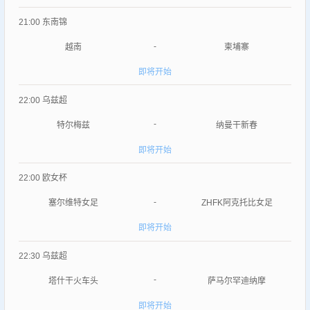
21:00
东南锦
-
越南
柬埔寨
即将开始
22:00
乌兹超
-
特尔梅兹
纳曼干新春
即将开始
22:00
欧女杯
-
塞尔维特女足
ZHFK阿克托比女足
即将开始
22:30
乌兹超
-
塔什干火车头
萨马尔罕迪纳摩
即将开始