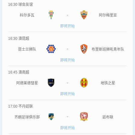
16:30
球会友谊
-
科尔多瓦
阿尔梅里亚
即将开始
16:30
澳昆超
-
昆士兰狮队
布里斯班狮吼青年队
即将开始
16:45
澳南超
-
阿德莱德彗星
地铁之星
即将开始
17:00
不丹廷联
-
齐朗足球俱乐部
廷布联
即将开始