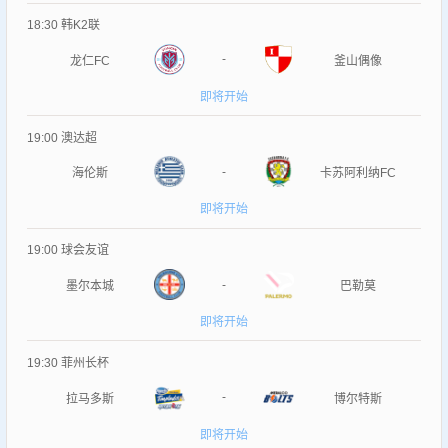
18:30
韩K2联
-
龙仁FC
釜山偶像
即将开始
19:00
澳达超
-
海伦斯
卡苏阿利纳FC
即将开始
19:00
球会友谊
-
墨尔本城
巴勒莫
即将开始
19:30
菲州长杯
-
拉马多斯
博尔特斯
即将开始