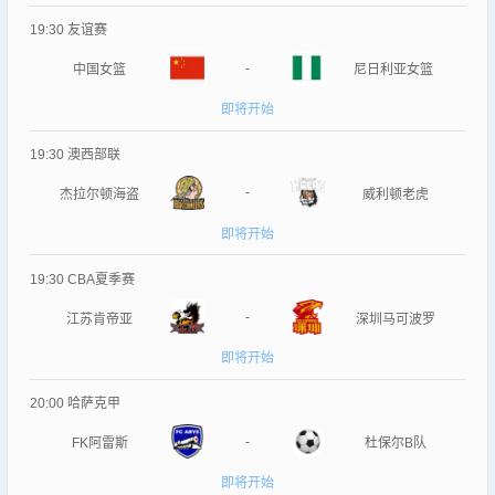
19:30
友谊赛
-
中国女篮
尼日利亚女篮
即将开始
19:30
澳西部联
-
杰拉尔顿海盗
威利顿老虎
即将开始
19:30
CBA夏季赛
-
江苏肯帝亚
深圳马可波罗
即将开始
20:00
哈萨克甲
-
FK阿雷斯
杜保尔B队
即将开始