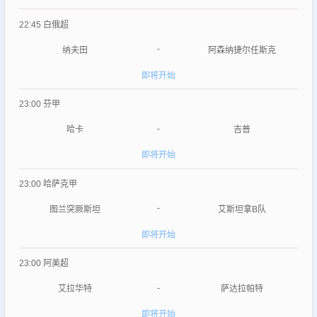
22:45
白俄超
-
纳夫田
阿森纳捷尔任斯克
即将开始
23:00
芬甲
-
哈卡
吉普
即将开始
23:00
哈萨克甲
-
图兰突厥斯坦
艾斯坦拿B队
即将开始
23:00
阿美超
-
艾拉华特
萨达拉帕特
即将开始