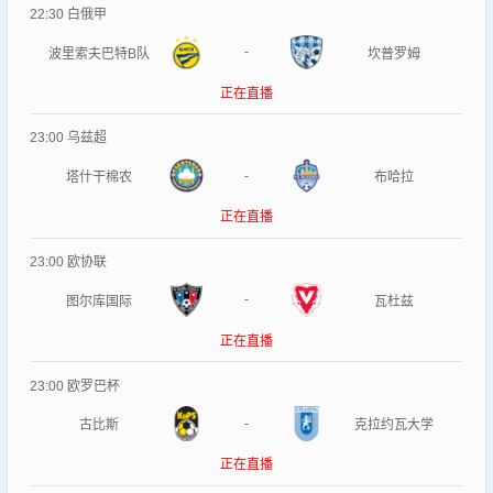
22:30
白俄甲
-
波里索夫巴特B队
坎普罗姆
正在直播
23:00
乌兹超
-
塔什干棉农
布哈拉
正在直播
23:00
欧协联
-
图尔库国际
瓦杜兹
正在直播
23:00
欧罗巴杯
-
古比斯
克拉约瓦大学
正在直播