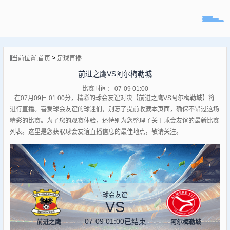
页
>
当前位置:
首页
足球直播
直播
前进之鹰VS阿尔梅勒城
直播
比赛时间： 07-09 01:00
专题
在07月09日 01:00分，精彩的球会友谊对决【前进之鹰VS阿尔梅勒城】将
球队
进行直播。喜爱球会友谊的球迷们，别忘了提前收藏本页面，确保不错过这场
精彩的比赛。为了您的观赛体验，还特别为您整理了关于球会友谊的最新比赛
列表。这里是您获取球会友谊直播信息的最佳地点，敬请关注。
球会友谊
VS
07-09 01:00
已结束
前进之鹰
阿尔梅勒城