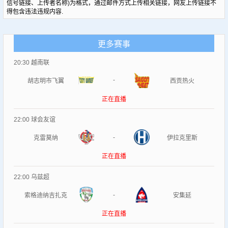
信号链接、上传者名称)为格式，通过邮件方式上传相关链接，网友上传链接不
得包含违法违规内容.
更多赛事
20:30
越南联
-
胡志明市飞翼
西贡热火
正在直播
22:00
球会友谊
-
克雷莫纳
伊拉克里斯
正在直播
22:00
乌兹超
-
索格迪纳吉扎克
安集延
正在直播