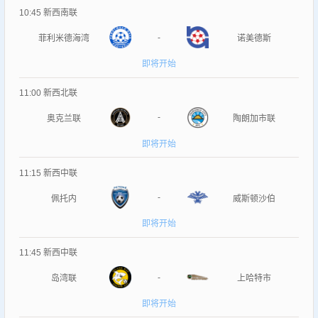
10:45
新西南联
-
菲利米德海湾
诺美德斯
即将开始
11:00
新西北联
-
奥克兰联
陶朗加市联
即将开始
11:15
新西中联
-
佩托内
威斯顿沙伯
即将开始
11:45
新西中联
-
岛湾联
上哈特市
即将开始