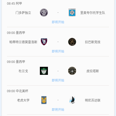
08:45
阿甲
-
门多萨独立
里奥夸尔托学生队
即将开始
09:00
墨西甲
-
帕蒂特兰德莫雷洛斯
拉巴斯竞技
即将开始
09:00
墨西甲
-
杜兰戈
皮拉塔斯
即将开始
09:00
中北美杯
-
老虎大学
明尼苏达联
即将开始