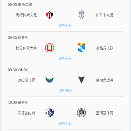
09:05
墨西女超
-
阿特拉斯女足
帕丘卡女足
即将开始
09:30
秘鲁甲
-
秘鲁体育大学
水晶竞技队
即将开始
09:30
WNBA
-
达拉斯飞翼
金州女武神
即将开始
10:00
哥斯甲
-
肯塔吉内斯
圣何塞体育
即将开始