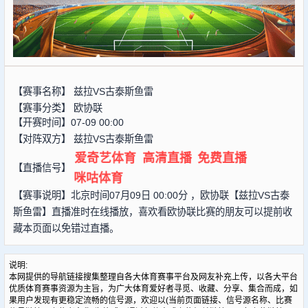
【赛事名称】
兹拉VS古泰斯鱼雷
【赛事分类】
欧协联
【开赛时间】07-09 00:00
【对阵双方】
兹拉VS古泰斯鱼雷
爱奇艺体育
高清直播
免费直播
【直播信号】
咪咕体育
【赛事说明】北京时间07月09日 00:00分 ，欧协联【兹拉VS古泰
斯鱼雷】直播准时在线播放，喜欢看欧协联比赛的朋友可以提前收
藏本页面以免错过直播。
说明:
本网提供的导航链接搜集整理自各大体育赛事平台及网友补充上传，以各大平台
优质体育赛事资源为主旨，为广大体育爱好者寻觅、收藏、分享、集合而成，如
果用户发现有更稳定流畅的信号源，欢迎以(当前页面链接、信号源名称、比赛