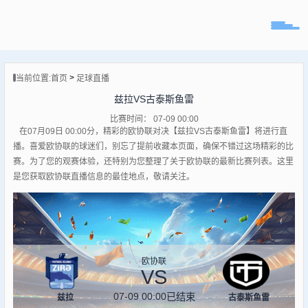
页
>
当前位置:
首页
足球直播
直播
兹拉VS古泰斯鱼雷
直播
比赛时间： 07-09 00:00
专题
在07月09日 00:00分，精彩的欧协联对决【兹拉VS古泰斯鱼雷】将进行直
球队
播。喜爱欧协联的球迷们，别忘了提前收藏本页面，确保不错过这场精彩的比
赛。为了您的观赛体验，还特别为您整理了关于欧协联的最新比赛列表。这里
是您获取欧协联直播信息的最佳地点，敬请关注。
欧协联
VS
07-09 00:00
已结束
兹拉
古泰斯鱼雷