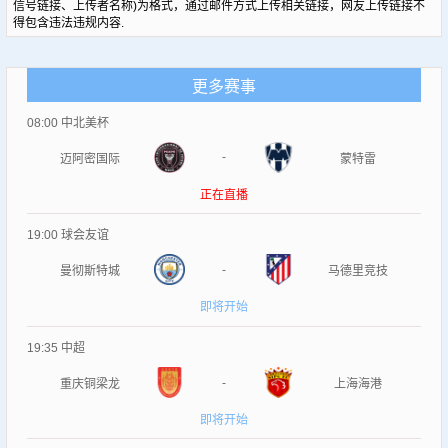
信号链接、上传者名称)为格式，通过邮件方式上传相关链接，网友上传链接不
得包含违法违规内容.
更多赛事
08:00
中北美杯
-
迈阿密国际
蒙特雷
正在直播
19:00
球会友谊
-
曼彻斯特城
马德里竞技
即将开始
19:35
中超
-
重庆铜梁龙
上海海港
即将开始