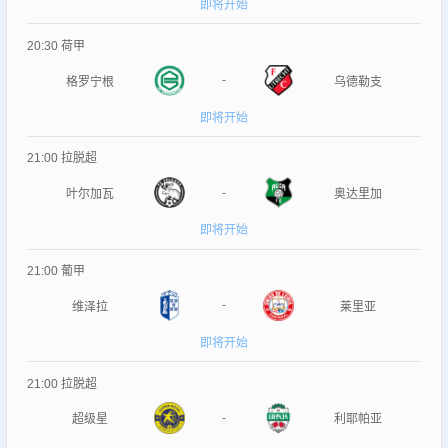
即将开始
20:30
荷甲
-
格罗宁根
乌德勒支
即将开始
21:00
拉脱超
-
叶尔加瓦
奥达里加
即将开始
21:00
葡甲
-
维泽拉
莱里亚
即将开始
21:00
拉脱超
-
超级星
利耶帕亚