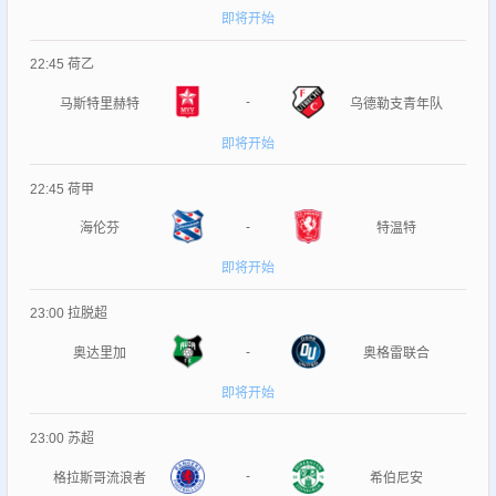
即将开始
22:45
荷乙
-
马斯特里赫特
乌德勒支青年队
即将开始
22:45
荷甲
-
海伦芬
特温特
即将开始
23:00
拉脱超
-
奥达里加
奥格雷联合
即将开始
23:00
苏超
-
格拉斯哥流浪者
希伯尼安