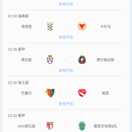
即将开始
22:30
瑞典超
-
哥德堡
卡尔马
即将开始
22:30
葡甲
-
费伦斯
费尔格拉斯
即将开始
22:30
瑞士超
-
巴塞尔
图恩
即将开始
22:30
葡甲
-
AVS俱乐部
葡萄牙体育B队