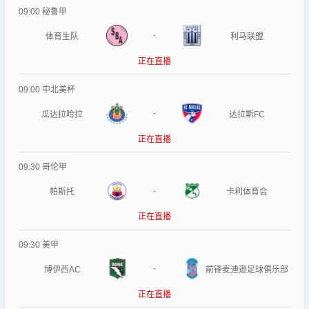
09:00
秘鲁甲
-
体育生队
利马联盟
正在直播
09:00
中北美杯
-
瓜达拉哈拉
达拉斯FC
正在直播
09:30
哥伦甲
-
帕斯托
卡利体育会
正在直播
09:30
美甲
-
博伊西AC
前锋麦迪逊足球俱乐部
正在直播