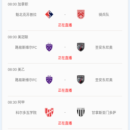
08:00
加拿职
-
魁北克苏普拉
骑兵队
正在直播
08:00
美冠联
-
路易斯维尔FC
圣安东尼奥
正在直播
08:00
美乙
-
路易斯维尔FC
圣安东尼奥
正在直播
08:30
阿甲
-
科尔多瓦学院
甘拿斯亚门多萨
正在直播