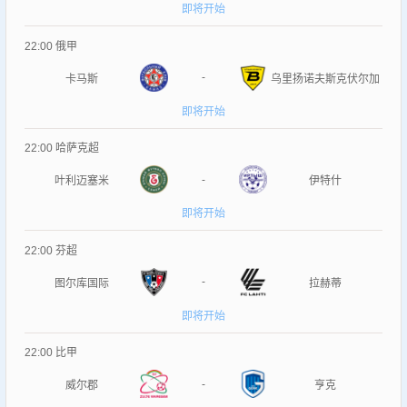
即将开始
22:00
俄甲
-
卡马斯
乌里扬诺夫斯克伏尔加
即将开始
22:00
哈萨克超
-
叶利迈塞米
伊特什
即将开始
22:00
芬超
-
图尔库国际
拉赫蒂
即将开始
22:00
比甲
-
威尔郡
亨克