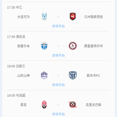
17:30
中乙
-
大连可为
兰州陇原竞技
即将开始
17:40
澳足总
-
南墨尔本
费雷曼特尔市
即将开始
18:00
日职乙
-
山形山神
枥木市FC
即将开始
18:00
乌克超
-
柔亚
克里夫巴斯
即将开始