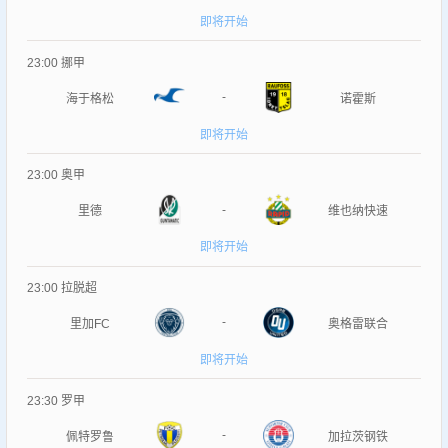
即将开始
23:00
挪甲
-
海于格松
诺霍斯
即将开始
23:00
奥甲
-
里德
维也纳快速
即将开始
23:00
拉脱超
-
里加FC
奥格雷联合
即将开始
23:30
罗甲
-
佩特罗鲁
加拉茨钢铁