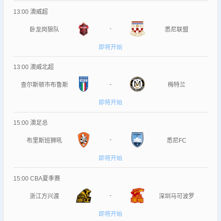
13:00
澳威超
-
卧龙岗狼队
悉尼联盟
即将开始
13:00
澳威北超
-
查尔斯顿市布鲁斯
梅特兰
即将开始
15:00
澳足总
-
布里斯班狮吼
悉尼FC
即将开始
15:00
CBA夏季赛
-
浙江方兴渡
深圳马可波罗
即将开始