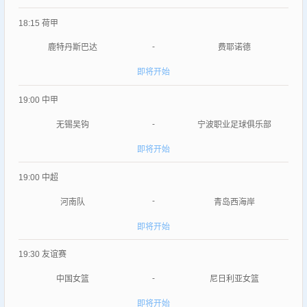
18:15
荷甲
-
鹿特丹斯巴达
费耶诺德
即将开始
19:00
中甲
-
无锡吴钩
宁波职业足球俱乐部
即将开始
19:00
中超
-
河南队
青岛西海岸
即将开始
19:30
友谊赛
-
中国女篮
尼日利亚女篮
即将开始