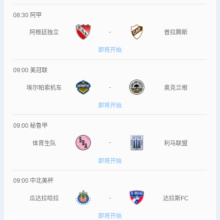
08:30
阿甲
-
阿根廷独立
普拉腾斯
即将开始
09:00
美冠联
-
埃尔帕索机车
奥克兰根
即将开始
09:00
秘鲁甲
-
体育生队
利马联盟
即将开始
09:00
中北美杯
-
瓜达拉哈拉
达拉斯FC
即将开始