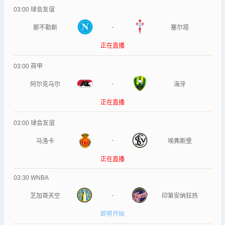
03:00
球会友谊
-
那不勒斯
塞尔塔
正在直播
03:00
荷甲
-
阿尔克马尔
海牙
正在直播
03:00
球会友谊
-
马洛卡
埃弗斯堡
正在直播
03:30
WNBA
-
芝加哥天空
印第安纳狂热
即将开始