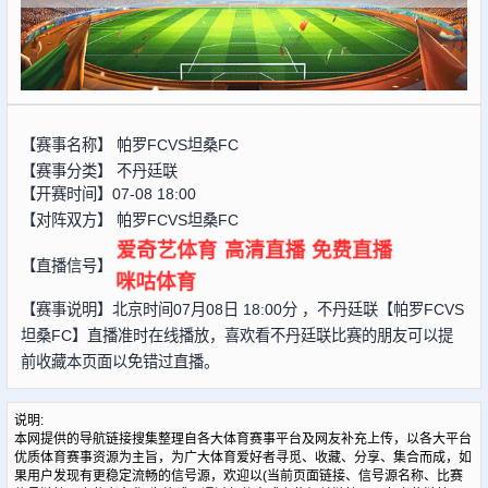
【赛事名称】
帕罗FCVS坦桑FC
【赛事分类】
不丹廷联
【开赛时间】07-08 18:00
【对阵双方】
帕罗FCVS坦桑FC
爱奇艺体育
高清直播
免费直播
【直播信号】
咪咕体育
【赛事说明】北京时间07月08日 18:00分 ，不丹廷联【帕罗FCVS
坦桑FC】直播准时在线播放，喜欢看不丹廷联比赛的朋友可以提
前收藏本页面以免错过直播。
说明:
本网提供的导航链接搜集整理自各大体育赛事平台及网友补充上传，以各大平台
优质体育赛事资源为主旨，为广大体育爱好者寻觅、收藏、分享、集合而成，如
果用户发现有更稳定流畅的信号源，欢迎以(当前页面链接、信号源名称、比赛