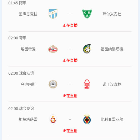
01:45
阿甲
-
图库曼竞技
萨尔米安杜
正在直播
02:00
荷甲
-
埃因霍温
福图纳锡塔德
正在直播
02:00
球会友谊
-
乌迪内斯
诺丁汉森林
正在直播
02:00
球会友谊
-
加拉塔萨雷
比利亚雷亚尔
正在直播