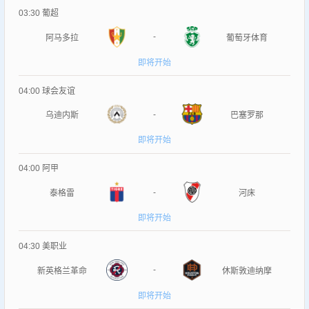
03:30
葡超
-
阿马多拉
葡萄牙体育
即将开始
04:00
球会友谊
-
乌迪内斯
巴塞罗那
即将开始
04:00
阿甲
-
泰格雷
河床
即将开始
04:30
美职业
-
新英格兰革命
休斯敦迪纳摩
即将开始