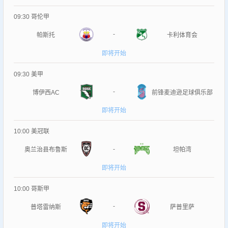
09:30
哥伦甲
-
帕斯托
卡利体育会
即将开始
09:30
美甲
-
博伊西AC
前锋麦迪逊足球俱乐部
即将开始
10:00
美冠联
-
奥兰治县布鲁斯
坦帕湾
即将开始
10:00
哥斯甲
-
普塔雷纳斯
萨普里萨
即将开始