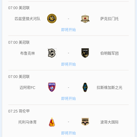
07:00
美冠联
-
匹兹堡猎犬河队
萨克拉门托
即将开始
07:00
美冠联
-
布鲁克林
伯明翰军团
即将开始
07:00
美冠联
-
迈阿密FC
拉斯维加斯之光
即将开始
07:25
哥伦甲
-
托利马体育
波哥大国际
即将开始