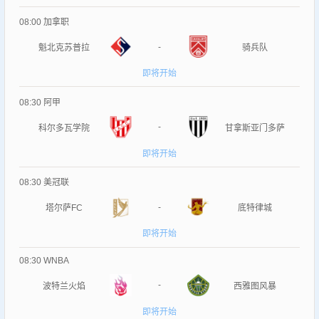
08:00
加拿职
-
魁北克苏普拉
骑兵队
即将开始
08:30
阿甲
-
科尔多瓦学院
甘拿斯亚门多萨
即将开始
08:30
美冠联
-
塔尔萨FC
底特律城
即将开始
08:30
WNBA
-
波特兰火焰
西雅图风暴
即将开始