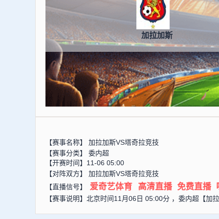
加拉加斯
【赛事名称】
加拉加斯VS塔奇拉竞技
【赛事分类】
委内超
【开赛时间】11-06 05:00
【对阵双方】
加拉加斯VS塔奇拉竞技
爱奇艺体育
高清直播
免费直播
【直播信号】
【赛事说明】北京时间11月06日 05:00分 ，委内