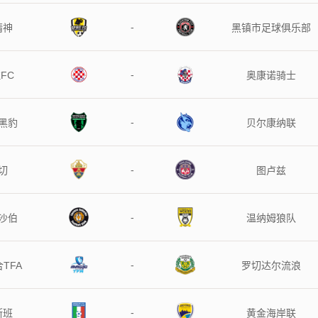
-
精神
黑镇市足球俱乐部
-
FC
奥康诺骑士
-
黑豹
贝尔康纳联
-
切
图卢兹
-
沙伯
温纳姆狼队
-
TFA
罗切达尔流浪
-
斯班
黄金海岸联