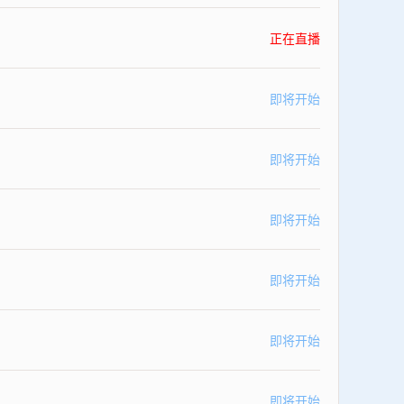
正在直播
即将开始
即将开始
即将开始
即将开始
即将开始
即将开始