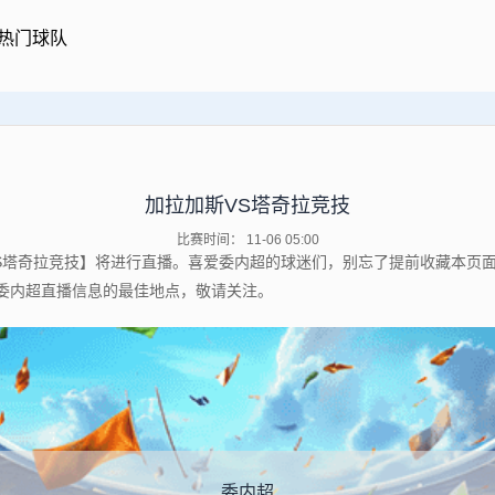
热门球队
加拉加斯VS塔奇拉竞技
比赛时间： 11-06 05:00
拉加斯VS塔奇拉竞技】将进行直播。喜爱委内超的球迷们，别忘了提前收藏本
委内超直播信息的最佳地点，敬请关注。
委内超