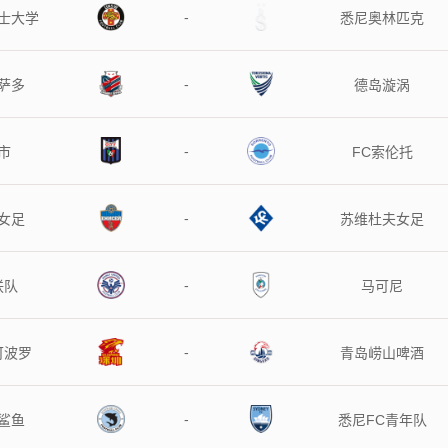
-
士大学
悉尼奥林匹克
-
萨多
德岛漩涡
-
市
FC索伦托
-
女足
苏维杜夫女足
-
联队
马可尼
-
可波罗
青岛崂山啤酒
-
鲨鱼
悉尼FC青年队