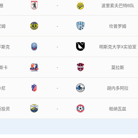
-
根
波里索夫巴特B队
-
尼姆
坎普罗姆
-
平斯克
明斯克大学X实验室
-
斯卡
莫拉斯
-
沙尼
胡内多阿拉
-
斯投资
帕纳瓦兹