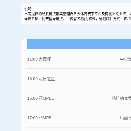
说明:
本网提供的导航链接搜集整理自各大体育赛事平台及网友补充上传，
号源名称、比赛信号链接、上传者名称)为格式，通过邮件方式上传相
11:00
大冠杯
中央
13:00
明日之星
15:00
菲MPBL
帕拉纳克
17:00
菲MPBL
玛丽