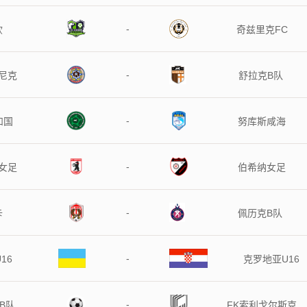
-
钦
奇兹里克FC
-
尼克
舒拉克B队
-
和国
努库斯咸海
-
女足
伯希纳女足
-
卡
佩历克B队
-
16
克罗地亚U16
-
B队
FK索利戈尔斯克