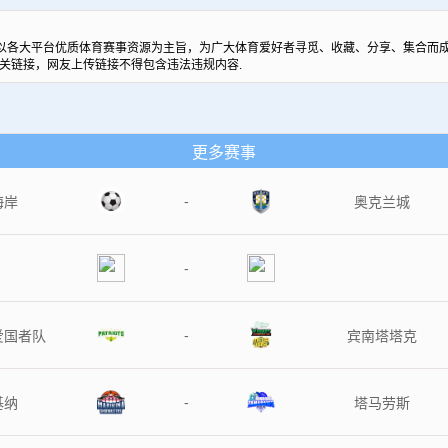
以各大平台优质体育赛事资源为主旨，为广大体育爱好者寻觅、收藏、分享、集合而成
关链接，网友上传链接不得包含违法违规内容.
更多赛事
-
海岸
奥克兰城
-
-
爱国者队
宾南塔塔克
-
基纳
塔马劳斯