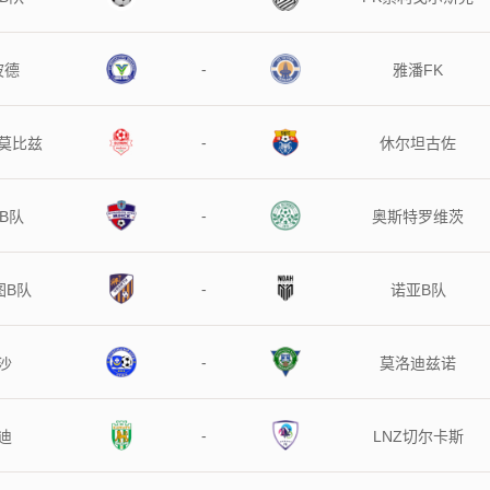
-
波德
雅潘FK
-
莫比兹
休尔坦古佐
-
B队
奥斯特罗维茨
-
图B队
诺亚B队
-
沙
莫洛迪兹诺
-
迪
LNZ切尔卡斯