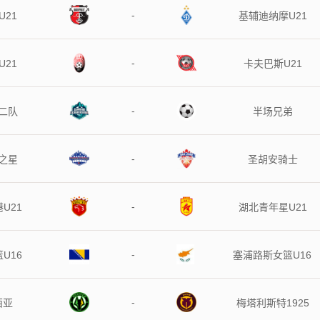
-
U21
基辅迪纳摩U21
-
U21
卡夫巴斯U21
-
二队
半场兄弟
-
之星
圣胡安骑士
-
U21
湖北青年星U21
-
U16
塞浦路斯女篮U16
-
西亚
梅塔利斯特1925