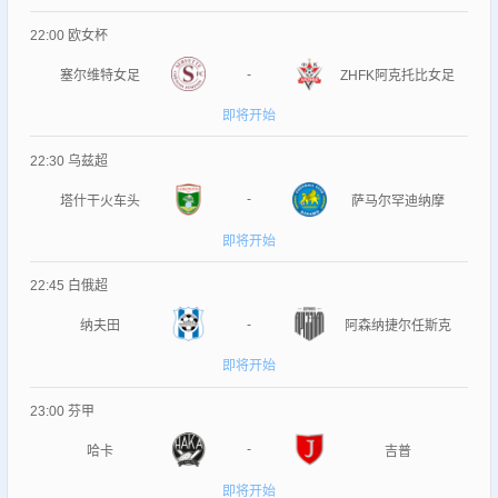
22:00
欧女杯
-
塞尔维特女足
ZHFK阿克托比女足
即将开始
22:30
乌兹超
-
塔什干火车头
萨马尔罕迪纳摩
即将开始
22:45
白俄超
-
纳夫田
阿森纳捷尔任斯克
即将开始
23:00
芬甲
-
哈卡
吉普
即将开始