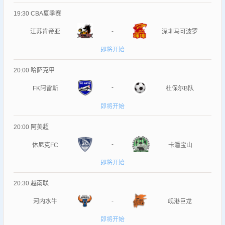
19:30
CBA夏季赛
-
江苏肯帝亚
深圳马可波罗
即将开始
20:00
哈萨克甲
-
FK阿雷斯
杜保尔B队
即将开始
20:00
阿美超
-
休尼克FC
卡潘宝山
即将开始
20:30
越南联
-
河内水牛
岘港巨龙
即将开始