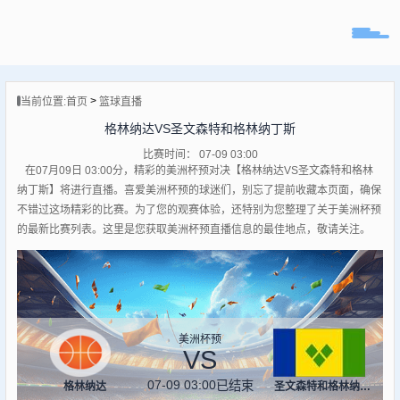
页
>
当前位置:
首页
篮球直播
直播
格林纳达VS圣文森特和格林纳丁斯
直播
比赛时间： 07-09 03:00
专题
在07月09日 03:00分，精彩的美洲杯预对决【格林纳达VS圣文森特和格林
球队
纳丁斯】将进行直播。喜爱美洲杯预的球迷们，别忘了提前收藏本页面，确保
不错过这场精彩的比赛。为了您的观赛体验，还特别为您整理了关于美洲杯预
的最新比赛列表。这里是您获取美洲杯预直播信息的最佳地点，敬请关注。
美洲杯预
VS
07-09 03:00
已结束
格林纳达
圣文森特和格林纳丁斯