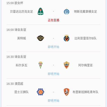
15:00
欧女杯
-
贝雷达比历克女足
明斯克戴拿模女足
正在直播
16:00
球会友谊
-
英特城
比利亚雷亚尔B队
即将开始
16:30
球会友谊
-
科尔多瓦
阿尔梅里亚
即将开始
16:30
澳昆超
-
昆士兰狮队
布里斯班狮吼青年队
即将开始