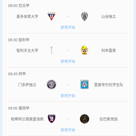
08:00
厄瓜甲
-
基多体育大学
山谷独立
即将开始
08:30
智利甲
-
智利天主大学
科布雷索
即将开始
08:45
阿甲
-
门多萨独立
里奥夸尔托学生队
即将开始
09:00
墨西甲
-
帕蒂特兰德莫雷洛斯
拉巴斯竞技
即将开始