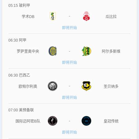
05:15
玻利甲
-
学术DB
瓜比拉
即将开始
06:30
阿甲
-
罗萨里奥中央
阿尔多斯维
即将开始
06:30
巴西乙
-
欧帕尔利奥
圣贝纳多
即将开始
07:00
美预备联
-
国际迈阿密B队
皇冠传统
即将开始