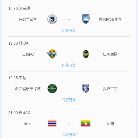
15:30
澳威超
-
萨瑟兰鲨鱼
悉尼FC青年队
即将开始
19:00
韩K联
-
江原FC
仁川联队
即将开始
19:35
中超
-
浙江俱乐部绿城
武汉三镇
即将开始
21:00
东南锦
-
泰国
缅甸
即将开始