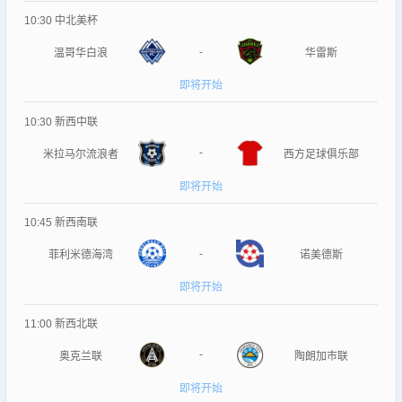
10:30
中北美杯
-
温哥华白浪
华雷斯
即将开始
10:30
新西中联
-
米拉马尔流浪者
西方足球俱乐部
即将开始
10:45
新西南联
-
菲利米德海湾
诺美德斯
即将开始
11:00
新西北联
-
奥克兰联
陶朗加市联
即将开始