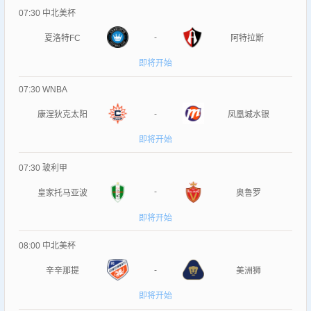
07:30
中北美杯
-
夏洛特FC
阿特拉斯
即将开始
07:30
WNBA
-
康涅狄克太阳
凤凰城水银
即将开始
07:30
玻利甲
-
皇家托马亚波
奥鲁罗
即将开始
08:00
中北美杯
-
辛辛那提
美洲狮
即将开始