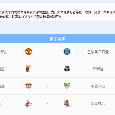
以各大平台优质体育赛事资源为主旨，为广大体育爱好者寻觅、收藏、分享、集合而成
关链接，网友上传链接不得包含违法违规内容.
更多赛事
-
特联
巴黎圣日耳曼
-
斯堡
萨索洛
-
库森
塞维利亚
-
隆
皇家社会