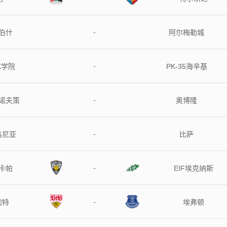
-
什
阿尔梅勒城
-
学院
PK-35海辛基
-
夫策
奥博隆
-
尼亚
比萨
-
尼卡帕
EIF埃克纳斯
-
图加特
埃弗顿