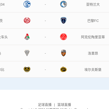
-
克04
亚特兰大
-
因茨
巴黎FC
-
科火车头
阿克伦陶里亚蒂
-
昂热
洛里昂
-
亚尔比
埃尔夫斯堡
足球直播
篮球直播