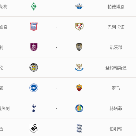
-
莱梅
帕德博恩
-
维奇
巴列卡诺
-
利
诺茨郡
-
伦
圣约翰斯通
-
顿
罗马
-
姆热刺
赫塔菲
-
西
伯明翰