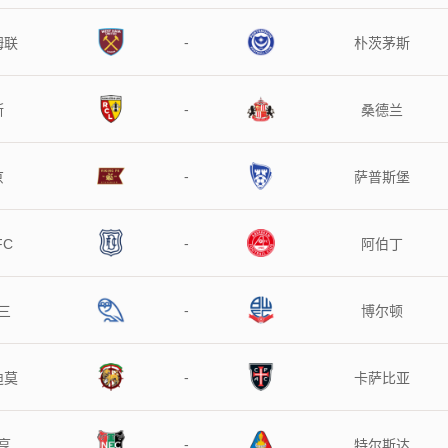
-
姆联
朴茨茅斯
-
斯
桑德兰
-
京
萨普斯堡
-
FC
阿伯丁
-
三
博尔顿
-
迪莫
卡萨比亚
-
亨
特尔斯达